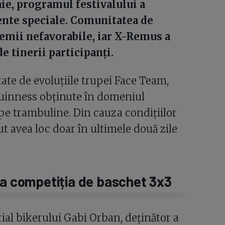
aie, programul festivalului a
nte speciale. Comunitatea de
emii nefavorabile, iar X-Remus a
e tinerii participanți.
ate de evoluțiile trupei Face Team,
Guinness obținute în domeniul
r pe trambuline. Din cauza condițiilor
t avea loc doar în ultimele două zile
 la competiția de baschet 3x3
rial bikerului Gabi Orban, deținător a