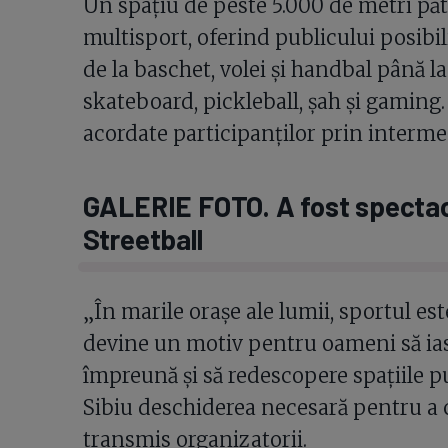
Un spațiu de peste 5.000 de metri păt
multisport, oferind publicului posibil
de la baschet, volei și handbal până l
skateboard, pickleball, șah și gaming. 
acordate participanților prin interme
GALERIE FOTO. A fost spectacol
Streetball
„În marile orașe ale lumii, sportul est
devine un motiv pentru oameni să ias
împreună și să redescopere spațiile p
Sibiu deschiderea necesară pentru a c
transmis organizatorii.