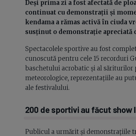
Deși prima zi a fost afectată de plo
continuat cu demonstrații și mome
kendama a rămas activă în ciuda vr
susținut o demonstrație apreciată d
Spectacolele sportive au fost complet
cunoscută pentru cele 15 recorduri 
baschetului acrobatic și al săriturilo
meteorologice, reprezentațiile au putu
ale festivalului.
200 de sportivi au făcut show
Publicul a urmărit și demonstrațiile t