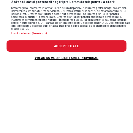
Atât noi, cât și partenerii noștri prelucrăm datele pentru a oferi:
Stocarea și/sau accesarea informațiilor de pe un dispozitiv. Măsurarea performanței reclamelor.
Dezvoltarea și îmbunătățirea serviciilor. Utilizarea profilurilor pentru selectarea conținutului
personalizat. Crearea profilurilor de conținut personalizat. Utilizarea profilurilor pentru
selectarea publicității personalizate. Crearea profilurilor pentru publicitate personalizată.
Măsurarea performanței conținutului. Înțelegerea publicului prin statistici sau combinații de
date din surse diferite. Utilizarea datelor limitate pentru a selecta conținutul. Utilizarea de date
limitate pentru a selecta publicitatea. Date precise de geolocație și identificarea prin scanarea
dispozitivului.
Listă parteneri (furnizori)
ACCEPT TOATE
VREAU SA MODIFIC SETARILE INDIVIDUAL