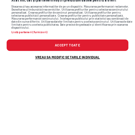
Atât noi, cât și partenerii noștri prelucrăm datele pentru a oferi:
Stocarea și/sau accesarea informațiilor de pe un dispozitiv. Măsurarea performanței reclamelor.
Dezvoltarea și îmbunătățirea serviciilor. Utilizarea profilurilor pentru selectarea conținutului
personalizat. Crearea profilurilor de conținut personalizat. Utilizarea profilurilor pentru
selectarea publicității personalizate. Crearea profilurilor pentru publicitate personalizată.
Măsurarea performanței conținutului. Înțelegerea publicului prin statistici sau combinații de
date din surse diferite. Utilizarea datelor limitate pentru a selecta conținutul. Utilizarea de date
limitate pentru a selecta publicitatea. Date precise de geolocație și identificarea prin scanarea
dispozitivului.
Listă parteneri (furnizori)
ACCEPT TOATE
VREAU SA MODIFIC SETARILE INDIVIDUAL
TOP ȘTIRI
ȘTIRI SPORT