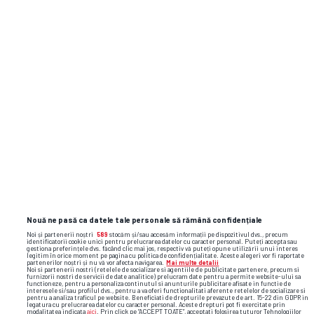
box
hunedoara
ioan andone
mihai leu
Nouă ne pasă ca datele tale personale să rămână confidențiale
Noi și partenerii noștri
589
stocăm și/sau accesăm informații pe dispozitivul dvs., precum
identificatorii cookie unici pentru prelucrarea datelor cu caracter personal. Puteți accepta sau
gestiona preferințele dvs. făcând clic mai jos, respectiv vă puteți opune utilizării unui interes
legitim în orice moment pe pagina cu politica de confidențialitate. Aceste alegeri vor fi raportate
partenerilor noștri și nu vă vor afecta navigarea.
Mai multe detalii
Noi si partenerii nostri (retelele de socializare si agentiile de publicitate partenere, precum si
furnizorii nostri de servicii de date analitice) prelucram date pentru a permite website-ului sa
functioneze, pentru a personaliza continutul si anunturile publicitare afisate in functie de
interesele si/sau profilul dvs., pentru a va oferi functionalitati aferente retelelor de socializare si
pentru a analiza traficul pe website. Beneficiati de drepturile prevazute de art. 15-22 din GDPR in
legatura cu prelucrarea datelor cu caracter personal. Aceste drepturi pot fi exercitate prin
modalitatea indicata
aici
. Prin click pe “ACCEPT TOATE”, acceptati folosirea tuturor Tehnologiilor