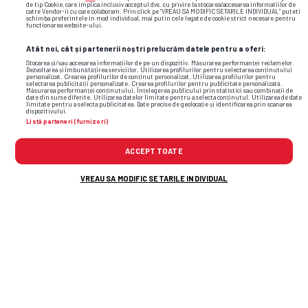
de tip Cookie, care implica inclusiv acceptul dvs. cu privire la stocarea/accesarea informatiilor de
catre Vendor-ii cu care colaboram. Prin click pe “VREAU SA MODIFIC SETARILE INDIVIDUAL” puteti
schimba preferintele in mod individual, mai putin cele legate de cookie strict necesare pentru
functionarea website-ului.
Atât noi, cât și partenerii noștri prelucrăm datele pentru a oferi:
Stocarea și/sau accesarea informațiilor de pe un dispozitiv. Măsurarea performanței reclamelor.
Dezvoltarea și îmbunătățirea serviciilor. Utilizarea profilurilor pentru selectarea conținutului
personalizat. Crearea profilurilor de conținut personalizat. Utilizarea profilurilor pentru
selectarea publicității personalizate. Crearea profilurilor pentru publicitate personalizată.
Măsurarea performanței conținutului. Înțelegerea publicului prin statistici sau combinații de
date din surse diferite. Utilizarea datelor limitate pentru a selecta conținutul. Utilizarea de date
TOP ȘTIRI
ȘTIRI SPORT
limitate pentru a selecta publicitatea. Date precise de geolocație și identificarea prin scanarea
dispozitivului.
Listă parteneri (furnizori)
ACCEPT TOATE
VREAU SA MODIFIC SETARILE INDIVIDUAL