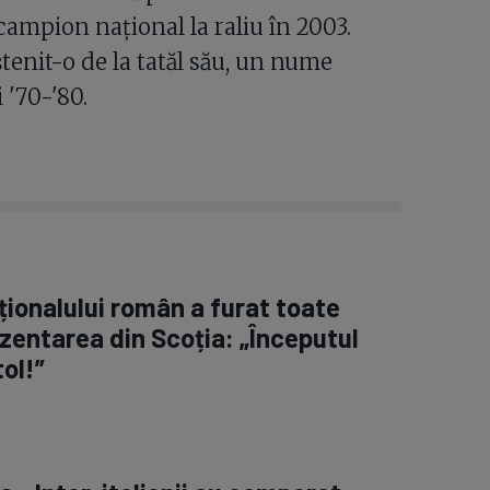
ampion național la raliu în 2003.
nit-o de la tatăl său, un nume
 '70-'80.
ționalului român a furat toate
rezentarea din Scoția: „Începutul
ol!”