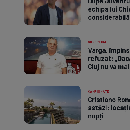
După Juventus 
echipa lui Chi
considerabilă
SUPERLIGA
Varga, împins 
refuzat: „Dac
Cluj nu va mai
CAMPIONATE
Cristiano Ron
astăzi: locați
nopți