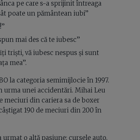
stânca pe care s-a sprijinit întreaga
cât poate un pământean iubi”
!”
 spun mai des că te iubesc”
ți triști, vă iubesc nespus și sunt
ața mea”.
 la categoria semimijlocie în 1997.
 în urma unei accidentări. Mihai Leu
de meciuri din cariera sa de boxer
câștigat 190 de meciuri din 200 în
 urmat o altă pasiune: cursele auto.