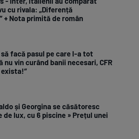
- Inter, italienii au comparat
vu cu rivala: „Diferență
” + Nota primită de român
să facă pasul pe care l-a tot
ă nu vin curând banii necesari, CFR
 exista!”
aldo și Georgina se căsătoresc
e de lux, cu 6 piscine » Prețul unei