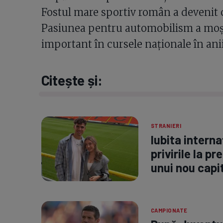
Fostul mare sportiv român a devenit c
Pasiunea pentru automobilism a moște
important în cursele naționale în anii
Citește și:
STRANIERI
Iubita interna
privirile la p
unui nou capit
CAMPIONATE