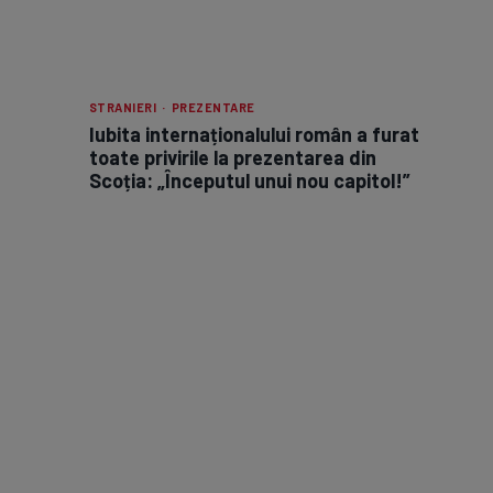
STRANIERI · PREZENTARE
Iubita internaționalului român a furat
toate privirile la prezentarea din
Scoția: „Începutul unui nou capitol!”