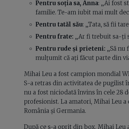
Pentru soția sa, Anna
: „Ai fost 
familie. Te-am iubit mai mult de
Pentru tatăl său
: „Tata, să fii tare
Pentru frate:
„Ar fi trebuit sa-ți
Pentru rude și prieteni:
„Să nu fi
mulțumit că ați făcut parte din vi
Mihai Leu a fost campion mondial WBO
S-a retras din activitatea de pugilist
nu a fost niciodată învins în cele 28 
profesionist. La amatori, Mihai Leu a 
România și Germania.
După ce s-a oprit din box, Mihai Leu a