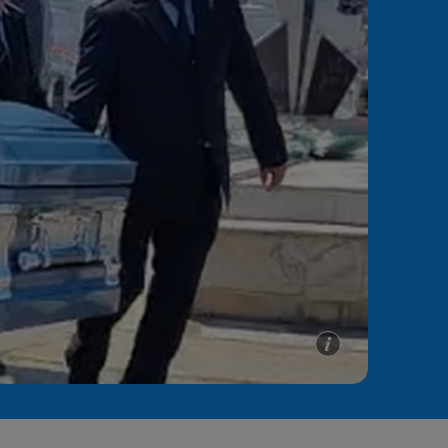
e A
Meciuri
Clasament