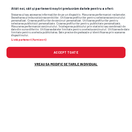
Atât noi, cât și partenerii noștri prelucrăm datele pentru a oferi:
Stocarea și/sau accesarea informațiilor de pe un dispozitiv. Măsurarea performanței reclamelor.
Dezvoltarea și îmbunătățirea serviciilor. Utilizarea profilurilor pentru selectarea conținutului
personalizat. Crearea profilurilor de conținut personalizat. Utilizarea profilurilor pentru
selectarea publicității personalizate. Crearea profilurilor pentru publicitate personalizată.
Măsurarea performanței conținutului. Înțelegerea publicului prin statistici sau combinații de
date din surse diferite. Utilizarea datelor limitate pentru a selecta conținutul. Utilizarea de date
limitate pentru a selecta publicitatea. Date precise de geolocație și identificarea prin scanarea
dispozitivului.
Listă parteneri (furnizori)
ACCEPT TOATE
VREAU SA MODIFIC SETARILE INDIVIDUAL
TOP ȘTIRI
ȘTIRI SPORT