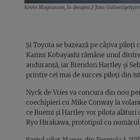
Kevin Magnussen, în dreapta // foto: Guliver/getty
Și Toyota se bazează pe câțiva piloți 
Kamui Kobayashi rămâne unul dintre ce
anduranță, iar Brendon Hartley și Se
printre cei mai de succes piloți din i
Nyck de Vries va concura din nou pen
coechipieri cu Mike Conway la volanu
ce Buemi și Hartley vor pilota alături 
Ryo Hirakawa, prototipul cu numărul 
Fostul pilot Manor din Formula 1, Wi