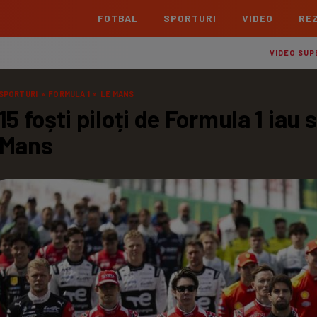
FOTBAL
SPORTURI
VIDEO
REZ
România
Interna
VIDEO SUP
Superliga
Cham
SPORTURI
»
FORMULA 1
»
LE MANS
Echipe
Meciuri
Clasament
Echipe
15 foști piloți de Formula 1 iau
Liga 2
Euro
Mans
Echipe
Meciuri
Clasament
Echipe
Cupa României Betano
Con
Echipe
Meciuri
Echi
La L
TOATE ȘTIRILE
Echipe
Prem
Echipe
Bund
Echipe