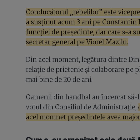
Conducătorul „rebelilor” este vicepreș
a susținut acum 3 ani pe Constantin 
funcției de președinte, dar care s-a s
secretar general pe Viorel Mazilu.
Din acel moment, legătura dintre Din ș
relație de prietenie și colaborare pe p
mai bine de 20 de ani.
Oamenii din handbal au încercat să-
votul din Consiliul de Administrație,
acel momnet președintele avea majori
Cum s-au organizat cele două ta