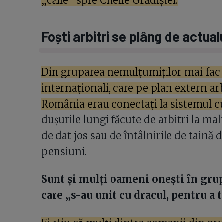
„căile” spre Cheile Grădiștei.
Foști arbitri se plâng de actual
Din gruparea nemulțumiților mai fac pa
internaționali, care pe plan extern ar
România erau conectați la sistemul cu
dușurile lungi făcute de arbitri la ma
de dat jos sau de întâlnirile de taină 
pensiuni.
Sunt și mulți oameni onești în grup
care „s-au unit cu dracul, pentru a 