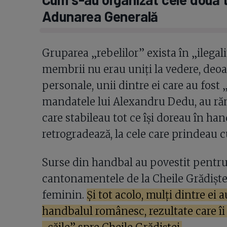
Adunarea Generală
Gruparea „rebelilor” exista în „ilegal
membrii nu erau uniți la vedere, deoa
personale, unii dintre ei care au fost
mandatele lui Alexandru Dedu, au răm
care stabileau tot ce își doreau în ha
retrogradează, la cele care prindeau 
Surse din handbal au povestit pentru 
cantonamentele de la Cheile Grădiște
feminin.
Și tot acolo, mulți dintre ei 
handbalul românesc, rezultate care îi