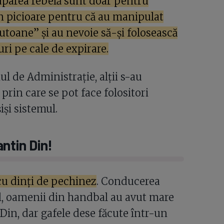
ruparea rebelă sunt doar pentru
în picioare pentru că au manipulat
utoane” și au nevoie să-și folosească
ri pe cale de expirare.
ul de Administrație, alții s-au
prin care se pot face folositori
iși sistemul.
ntin Din!
cu dinți de pechinez
. Conducerea
l, oamenii din handbal au avut mare
Din, dar gafele dese făcute într-un