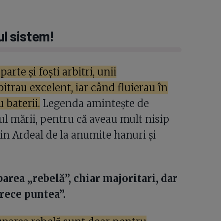
ul sistem!
rte și foști arbitri, unii
bitrau excelent, iar când fluierau în
 baterii.
Legenda amintește de
lul mării, pentru că aveau mult nisip
din Ardeal de la anumite hanuri și
area „rebelă”, chiar majoritari, dar
trece puntea”.