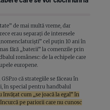
itate” de mai multă vreme, dar
rece erau separați de interesele
 „nomenclaturiști” cel puțin 10 ani în
as fără „baterii” la comenzile prin
ndbalul românesc: de la echipele care
cupele europene.
GSP.ro că strategiile se făceau în
i, în special pentru handbalul
au învățat cum „se joacă la egal” în
 încurcă pe pariorii care nu cunosc