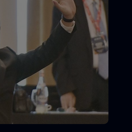
e A
Meciuri
Clasament