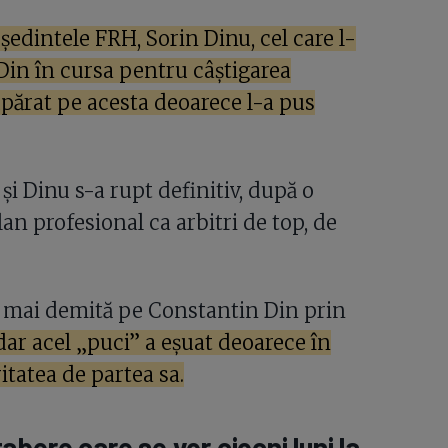
edintele FRH, Sorin Dinu, cel care l-
Din în cursa pentru câștigarea
upărat pe acesta deoarece l-a pus
i Dinu s-a rupt definitiv, după o
lan profesional ca arbitri de top, de
l mai demită pe Constantin Din prin
dar acel „puci” a eșuat deoarece în
tatea de partea sa.
bere care se vor ciocni luni la