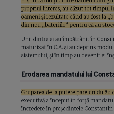
Ei știu că mulți dintre oamenii din g
propriul interes, au căzut tot timpul 
oameni și rezultate când au fost la „b
din nou „bateriile” pentru că au stocu
Unii dintre ei au îmbătrânit în Consili
maturizat în C.A. și au deprins modul 
sistemului, și în timp au devenit ei înș
Erodarea mandatului lui Consta
Gruparea de la putere pare un dulău 
executivă a început în forță mandatu
încredere în președintele Constantin 