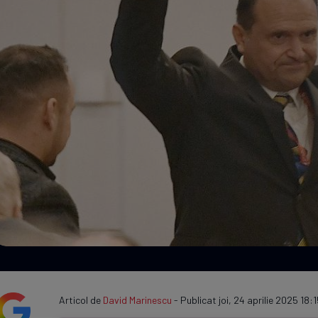
Seri
Echipe
Program TV
Articol de
David Marinescu
- Publicat joi, 24 aprilie 2025 18:1