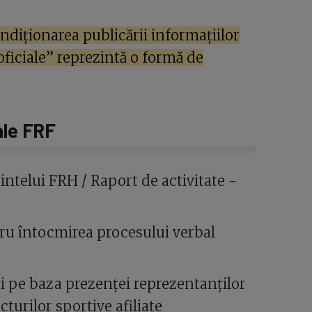
condiționarea publicării informațiilor
oficiale” reprezintă o formă de
ale FRF
intelui FRH / Raport de activitate -
u întocmirea procesului verbal
i pe baza prezenței reprezentanților
cturilor sportive afiliate