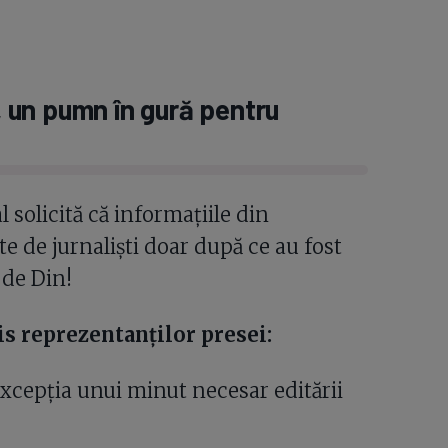
 un pumn în gură pentru
solicită că informațiile din
e de jurnaliști doar după ce au fost
 de Din!
s reprezentanților presei:
excepția unui minut necesar editării