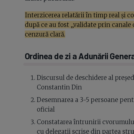
Interzicerea relatării în timp real și 
după ce au fost „validate prin canale 
cenzură clară.
Ordinea de zi a Adunării Gener
Discursul de deschidere al președ
Constantin Din
Desemnarea a 3-5 persoane pentr
oficial
Constatarea întrunirii cvorumulu
cu delegații scrise din partea stru