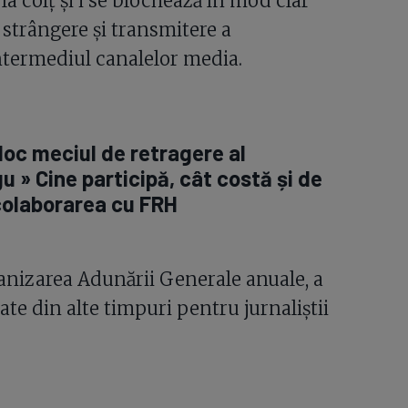
a colț și i se blochează în mod clar
e strângere și transmitere a
intermediul canalelor media.
loc meciul de retragere al
u » Cine participă, cât costă și de
colaborarea cu FRH
nizarea Adunării Generale anuale, a
ate din alte timpuri pentru jurnaliștii