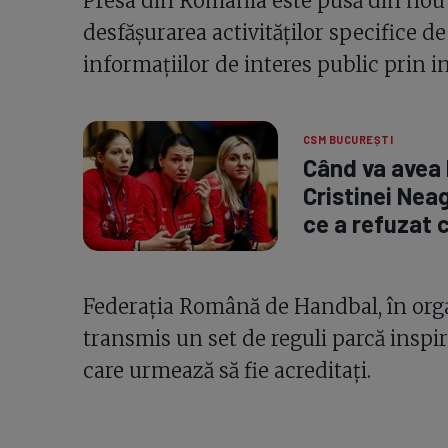
Presa din România este pusă din nou l
desfășurarea activităților specifice d
informațiilor de interes public prin 
CSM BUCUREȘTI
Când va avea 
Cristinei Neag
ce a refuzat 
Federația Română de Handbal, în orga
transmis un set de reguli parcă inspir
care urmează să fie acreditați.