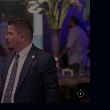
e A
Meciuri
Clasament