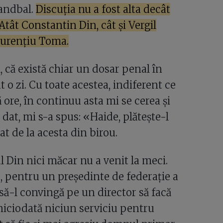
andbal.
Discuția nu a fost alta decât
tât Constantin Din, cât și Vergil
aurențiu Toma.
 că există chiar un dosar penal în
 o zi. Cu toate acestea, indiferent ce
ore, în continuu asta mi se cerea și
dat, mi s-a spus: «Haide, plătește-l
t de la acesta din birou.
l Din nici măcar nu a venit la meci.
s, pentru un președinte de federație a
 să-l convingă pe un director să facă
niciodată niciun serviciu pentru