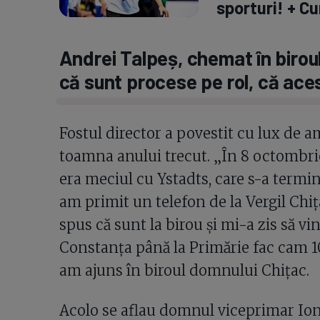
sporturi! + Cu
Andrei Talpeș, chemat în birou
că sunt procese pe rol, că aces
Fostul director a povestit cu lux de 
toamna anului trecut. „În 8 octombrie
era meciul cu Ystadts, care s-a termina
am primit un telefon de la Vergil Chi
spus că sunt la birou și mi-a zis să vi
Constanța până la Primărie fac cam 10 
am ajuns în biroul domnului Chițac.
Acolo se aflau domnul viceprimar Io