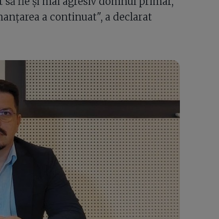
t să fie și mai agresiv domnul primar,
nanțarea a continuat", a declarat