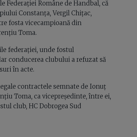
le Federației Române de Handbal, că
piului Constanța, Vergil Chițac,
ntre fosta vicecampioană din
rențiu Toma.
le federației, unde fostul
dar conducerea clubului a refuzat să
uri în acte.
 legale contractele semnate de Ionuț
nțiu Toma, ca vicepreședinte, între ei,
ostul club, HC Dobrogea Sud