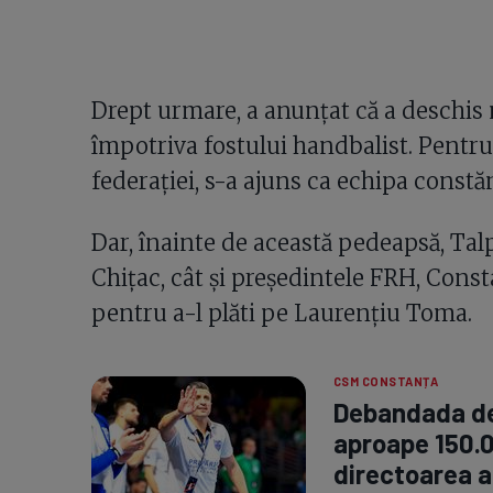
Drept urmare, a anunțat că a deschis
împotriva fostului handbalist. Pentru
federației, s-a ajuns ca echipa constă
Dar, înainte de această pedeapsă, Talp
Chițac, cât și președintele FRH, Const
pentru a-l plăti pe Laurențiu Toma.
CSM CONSTANȚA
Debandada de
aproape 150.0
directoarea a