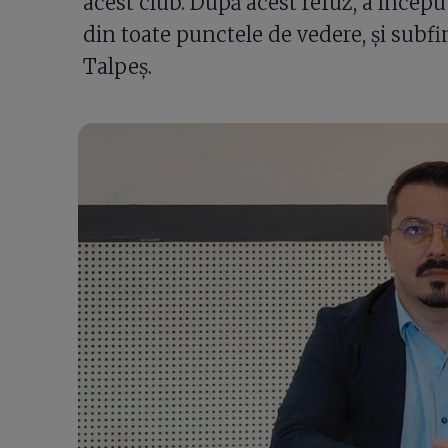
acest club. După acest refuz, a începu
din toate punctele de vedere, și subfi
Talpeș.