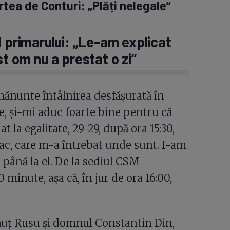
rtea de Conturi: „Plăți nelegale”
l primarului: „Le-am explicat
t om nu a prestat o zi”
amănunte întâlnirea desfășurată în
, și-mi aduc foarte bine pentru că
t la egalitate, 29-29, după ora 15:30,
țac, care m-a întrebat unde sunt. I-am
n până la el. De la sediul CSM
minute, așa că, în jur de ora 16:00,
nuț Rusu și domnul Constantin Din,