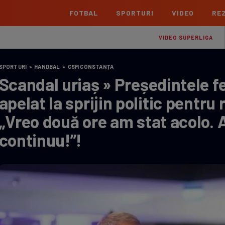
FOTBAL
SPORTURI
VIDEO
REZ
România
Interna
VIDEO SUPERLIGA
Superliga
Cham
SPORTURI
»
HANDBAL
»
CSM CONSTANȚA
Echipe
Meciuri
Clasament
Echipe
Scandal uriaș » Președintele fe
Liga 2
Euro
apelat la sprijin politic pentru 
Echipe
Meciuri
Clasament
Echipe
„Vreo două ore am stat acolo. 
Cupa României Betano
Con
Echipe
Meciuri
Echi
continuu!”!
La L
TOATE ȘTIRILE
Echipe
Prem
Echipe
Bund
Echipe