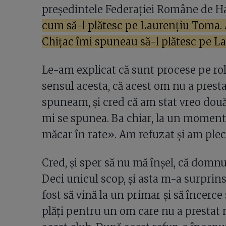
președintele Federației Române de H
cum să-l plătesc pe Laurențiu Toma. A
Chițac îmi spuneau să-l plătesc pe L
Le-am explicat că sunt procese pe rol,
sensul acesta, că acest om nu a prestat
spuneam, și cred că am stat vreo două 
mi se spunea. Ba chiar, la un moment 
măcar în rate». Am refuzat și am pleca
Cred, și sper să nu mă înșel, că domnu
Deci unicul scop, și asta m-a surprin
fost să vină la un primar și să încerce
plăți pentru un om care nu a prestat 