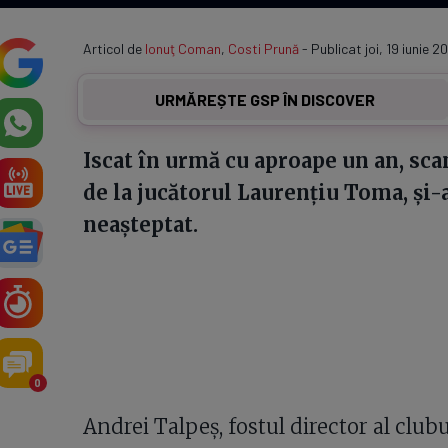
Articol de
Ionuţ Coman
,
Costi Prună
- Publicat joi, 19 iunie 2
URMĂREȘTE GSP ÎN DISCOVER
Iscat în urmă cu aproape un an, sca
de la jucătorul Laurențiu Toma, și
neașteptat.
0
Andrei Talpeș, fostul director al clubu