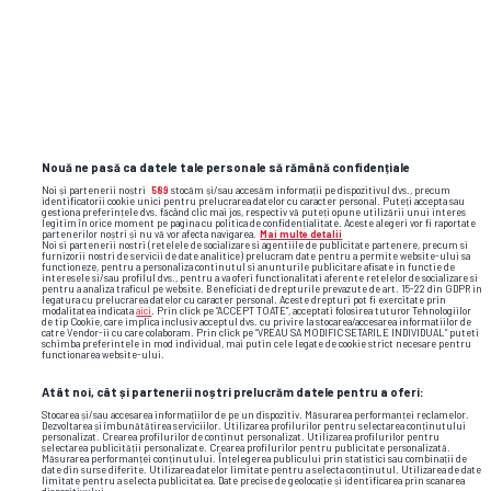
metz
final four
csm bucuresti
crina pintea
Nouă ne pasă ca datele tale personale să rămână confidențiale
Noi și partenerii noștri
589
stocăm și/sau accesăm informații pe dispozitivul dvs., precum
identificatorii cookie unici pentru prelucrarea datelor cu caracter personal. Puteți accepta sau
gestiona preferințele dvs. făcând clic mai jos, respectiv vă puteți opune utilizării unui interes
legitim în orice moment pe pagina cu politica de confidențialitate. Aceste alegeri vor fi raportate
partenerilor noștri și nu vă vor afecta navigarea.
Mai multe detalii
Noi si partenerii nostri (retelele de socializare si agentiile de publicitate partenere, precum si
furnizorii nostri de servicii de date analitice) prelucram date pentru a permite website-ului sa
functioneze, pentru a personaliza continutul si anunturile publicitare afisate in functie de
interesele si/sau profilul dvs., pentru a va oferi functionalitati aferente retelelor de socializare si
pentru a analiza traficul pe website. Beneficiati de drepturile prevazute de art. 15-22 din GDPR in
legatura cu prelucrarea datelor cu caracter personal. Aceste drepturi pot fi exercitate prin
modalitatea indicata
aici
. Prin click pe “ACCEPT TOATE”, acceptati folosirea tuturor Tehnologiilor
de tip Cookie, care implica inclusiv acceptul dvs. cu privire la stocarea/accesarea informatiilor de
catre Vendor-ii cu care colaboram. Prin click pe “VREAU SA MODIFIC SETARILE INDIVIDUAL” puteti
schimba preferintele in mod individual, mai putin cele legate de cookie strict necesare pentru
functionarea website-ului.
Atât noi, cât și partenerii noștri prelucrăm datele pentru a oferi:
Stocarea și/sau accesarea informațiilor de pe un dispozitiv. Măsurarea performanței reclamelor.
Dezvoltarea și îmbunătățirea serviciilor. Utilizarea profilurilor pentru selectarea conținutului
personalizat. Crearea profilurilor de conținut personalizat. Utilizarea profilurilor pentru
selectarea publicității personalizate. Crearea profilurilor pentru publicitate personalizată.
Măsurarea performanței conținutului. Înțelegerea publicului prin statistici sau combinații de
date din surse diferite. Utilizarea datelor limitate pentru a selecta conținutul. Utilizarea de date
limitate pentru a selecta publicitatea. Date precise de geolocație și identificarea prin scanarea