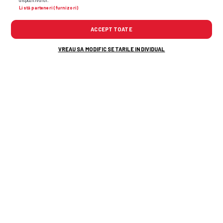
dispozitivului.
Listă parteneri (furnizori)
ACCEPT TOATE
TOP ȘTIRI
ȘTIRI SPORT
VREAU SA MODIFIC SETARILE INDIVIDUAL
Dinamo - FC Voluntari » „Câinii” irosesc o
șansă monumentală de
2-0