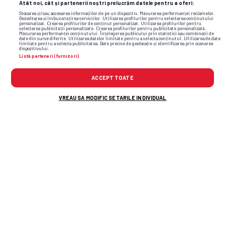
Atât noi, cât și partenerii noștri prelucrăm datele pentru a oferi:
Stocarea și/sau accesarea informațiilor de pe un dispozitiv. Măsurarea performanței reclamelor.
Dezvoltarea și îmbunătățirea serviciilor. Utilizarea profilurilor pentru selectarea conținutului
personalizat. Crearea profilurilor de conținut personalizat. Utilizarea profilurilor pentru
selectarea publicității personalizate. Crearea profilurilor pentru publicitate personalizată.
Măsurarea performanței conținutului. Înțelegerea publicului prin statistici sau combinații de
date din surse diferite. Utilizarea datelor limitate pentru a selecta conținutul. Utilizarea de date
limitate pentru a selecta publicitatea. Date precise de geolocație și identificarea prin scanarea
dispozitivului.
Listă parteneri (furnizori)
TOP ȘTIRI
ȘTIRI SPORT
ACCEPT TOATE
VREAU SA MODIFIC SETARILE INDIVIDUAL