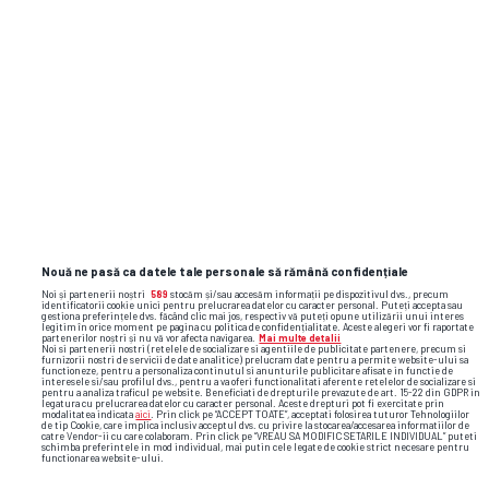
handbal
transfer
hc dunărea brăila
cristina laslo
Nouă ne pasă ca datele tale personale să rămână confidențiale
Noi și partenerii noștri
589
stocăm și/sau accesăm informații pe dispozitivul dvs., precum
identificatorii cookie unici pentru prelucrarea datelor cu caracter personal. Puteți accepta sau
gestiona preferințele dvs. făcând clic mai jos, respectiv vă puteți opune utilizării unui interes
legitim în orice moment pe pagina cu politica de confidențialitate. Aceste alegeri vor fi raportate
partenerilor noștri și nu vă vor afecta navigarea.
Mai multe detalii
Noi si partenerii nostri (retelele de socializare si agentiile de publicitate partenere, precum si
furnizorii nostri de servicii de date analitice) prelucram date pentru a permite website-ului sa
functioneze, pentru a personaliza continutul si anunturile publicitare afisate in functie de
interesele si/sau profilul dvs., pentru a va oferi functionalitati aferente retelelor de socializare si
pentru a analiza traficul pe website. Beneficiati de drepturile prevazute de art. 15-22 din GDPR in
legatura cu prelucrarea datelor cu caracter personal. Aceste drepturi pot fi exercitate prin
modalitatea indicata
aici
. Prin click pe “ACCEPT TOATE”, acceptati folosirea tuturor Tehnologiilor
de tip Cookie, care implica inclusiv acceptul dvs. cu privire la stocarea/accesarea informatiilor de
catre Vendor-ii cu care colaboram. Prin click pe “VREAU SA MODIFIC SETARILE INDIVIDUAL” puteti
schimba preferintele in mod individual, mai putin cele legate de cookie strict necesare pentru
functionarea website-ului.