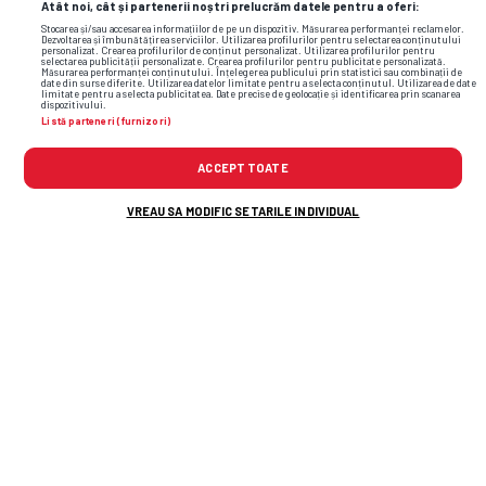
Atât noi, cât și partenerii noștri prelucrăm datele pentru a oferi:
Stocarea și/sau accesarea informațiilor de pe un dispozitiv. Măsurarea performanței reclamelor.
Dezvoltarea și îmbunătățirea serviciilor. Utilizarea profilurilor pentru selectarea conținutului
personalizat. Crearea profilurilor de conținut personalizat. Utilizarea profilurilor pentru
selectarea publicității personalizate. Crearea profilurilor pentru publicitate personalizată.
Măsurarea performanței conținutului. Înțelegerea publicului prin statistici sau combinații de
date din surse diferite. Utilizarea datelor limitate pentru a selecta conținutul. Utilizarea de date
limitate pentru a selecta publicitatea. Date precise de geolocație și identificarea prin scanarea
dispozitivului.
Listă parteneri (furnizori)
ACCEPT TOATE
VREAU SA MODIFIC SETARILE INDIVIDUAL
+9 FOTO
S-a terminat prima repriză. Dinamo este