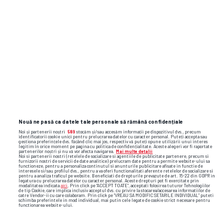
Nouă ne pasă ca datele tale personale să rămână confidențiale
Noi și partenerii noștri
589
stocăm și/sau accesăm informații pe dispozitivul dvs., precum
identificatorii cookie unici pentru prelucrarea datelor cu caracter personal. Puteți accepta sau
gestiona preferințele dvs. făcând clic mai jos, respectiv vă puteți opune utilizării unui interes
legitim în orice moment pe pagina cu politica de confidențialitate. Aceste alegeri vor fi raportate
partenerilor noștri și nu vă vor afecta navigarea.
Mai multe detalii
Noi si partenerii nostri (retelele de socializare si agentiile de publicitate partenere, precum si
furnizorii nostri de servicii de date analitice) prelucram date pentru a permite website-ului sa
functioneze, pentru a personaliza continutul si anunturile publicitare afisate in functie de
interesele si/sau profilul dvs., pentru a va oferi functionalitati aferente retelelor de socializare si
pentru a analiza traficul pe website. Beneficiati de drepturile prevazute de art. 15-22 din GDPR in
legatura cu prelucrarea datelor cu caracter personal. Aceste drepturi pot fi exercitate prin
modalitatea indicata
aici
. Prin click pe “ACCEPT TOATE”, acceptati folosirea tuturor Tehnologiilor
de tip Cookie, care implica inclusiv acceptul dvs. cu privire la stocarea/accesarea informatiilor de
catre Vendor-ii cu care colaboram. Prin click pe “VREAU SA MODIFIC SETARILE INDIVIDUAL” puteti
schimba preferintele in mod individual, mai putin cele legate de cookie strict necesare pentru
functionarea website-ului.