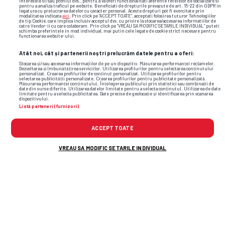
interesele si/sau profilul dvs., pentru a va oferi functionalitati aferente retelelor de socializare si
pentru a analiza traficul pe website. Beneficiati de drepturile prevazute de art. 15-22 din GDPR in
legatura cu prelucrarea datelor cu caracter personal. Aceste drepturi pot fi exercitate prin
handbal feminin
rapid
laurent bezeau
modalitatea indicata
aici
. Prin click pe “ACCEPT TOATE”, acceptati folosirea tuturor Tehnologiilor
de tip Cookie, care implica inclusiv acceptul dvs. cu privire la stocarea/accesarea informatiilor de
catre Vendor-ii cu care colaboram. Prin click pe “VREAU SA MODIFIC SETARILE INDIVIDUAL” puteti
schimba preferintele in mod individual, mai putin cele legate de cookie strict necesare pentru
functionarea website-ului.
Atât noi, cât și partenerii noștri prelucrăm datele pentru a oferi:
Stocarea și/sau accesarea informațiilor de pe un dispozitiv. Măsurarea performanței reclamelor.
Dezvoltarea și îmbunătățirea serviciilor. Utilizarea profilurilor pentru selectarea conținutului
personalizat. Crearea profilurilor de conținut personalizat. Utilizarea profilurilor pentru
selectarea publicității personalizate. Crearea profilurilor pentru publicitate personalizată.
Măsurarea performanței conținutului. Înțelegerea publicului prin statistici sau combinații de
date din surse diferite. Utilizarea datelor limitate pentru a selecta conținutul. Utilizarea de date
limitate pentru a selecta publicitatea. Date precise de geolocație și identificarea prin scanarea
dispozitivului.
Listă parteneri (furnizori)
ACCEPT TOATE
VREAU SA MODIFIC SETARILE INDIVIDUAL