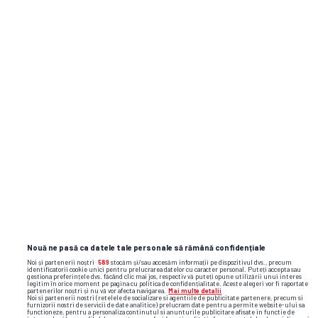
Ai o informație? Scrie-ne pe
subiecte@gsp.ro
! Gazeta își protejează
întotdeauna sursele.
TAS, verdict crunt în cazul de dopaj al lui
Cosmin Matei: „Clubul Sepsi va respecta
decizia”
Raul Rusescu la GSP Live: „La CFR, au fost
lucruri inimaginabile” + Pronostic uimitor
la dubla Craiovei: „Crede-mă, acolo a fost
ca la bunică-mea, la Coșoveni”
Nouă ne pasă ca datele tale personale să rămână confidențiale
Noi și partenerii noștri
589
stocăm și/sau accesăm informații pe dispozitivul dvs., precum
identificatorii cookie unici pentru prelucrarea datelor cu caracter personal. Puteți accepta sau
gestiona preferințele dvs. făcând clic mai jos, respectiv vă puteți opune utilizării unui interes
legitim în orice moment pe pagina cu politica de confidențialitate. Aceste alegeri vor fi raportate
partenerilor noștri și nu vă vor afecta navigarea.
Mai multe detalii
Noi si partenerii nostri (retelele de socializare si agentiile de publicitate partenere, precum si
furnizorii nostri de servicii de date analitice) prelucram date pentru a permite website-ului sa
functioneze, pentru a personaliza continutul si anunturile publicitare afisate in functie de