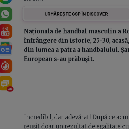
URMĂREȘTE GSP ÎN DISCOVER
Naționala de handbal masculin a Ro
înfrângere din istorie, 25-30, acasă
din lumea a patra a handbalului. Șa
European s-au prăbușit.
38
Incredibil, dar adevărat! După ce acum 
reușit doar un rezultat de egalitate cu