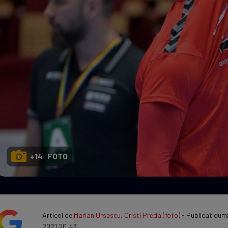
Seri
Echipe
Program TV
+14 FOTO
Articol de
Marian Ursescu
,
Cristi Preda (foto)
- Publicat dumi
2021 20:43