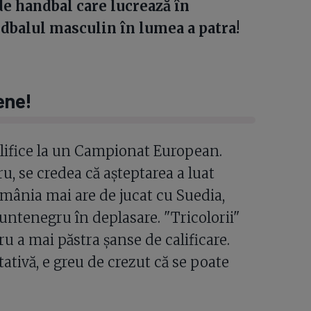
e handbal care lucrează în
dbalul masculin în lumea a patra!
pene!
alifice la un Campionat European.
, se credea că așteptarea a luat
România mai are de jucat cu Suedia,
untenegru în deplasare. "Tricolorii"
 a mai păstra șanse de calificare.
tivă, e greu de crezut că se poate