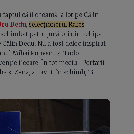
 faptul că îl cheamă la lot pe Călin
dru Dedu
,
selecționerul Rareș
 schimbat patru jucători din echipa
pe Călin Dedu. Nu a fost deloc inspirat
eranul Mihai Popescu și Tudor
enție fiecare. În tot meciul! Portarii
ha și Zena, au avut, în schimb, 13