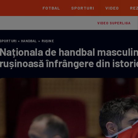
FOTBAL
SPORTURI
VIDEO
REZ
România
Interna
VIDEO SUPERLIGA
Superliga
Cham
SPORTURI
»
HANDBAL
»
RUȘINE
Echipe
Meciuri
Clasament
Echipe
Naționala de handbal masculin 
Liga 2
Euro
rușinoasă înfrângere din istorie 
Echipe
Meciuri
Clasament
Echipe
Cupa României Betano
Con
Echipe
Meciuri
Echi
La L
TOATE ȘTIRILE
Echipe
Prem
Echipe
Bund
Echipe