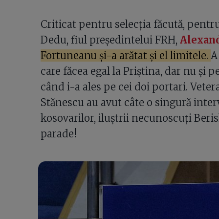
Criticat pentru selecția făcută, pentru
Dedu, fiul președintelui FRH,
Alexan
Fortuneanu și-a arătat și el limitele.
A
care făcea egal la Priștina, dar nu și 
când i-a ales pe cei doi portari. Vet
Stănescu au avut câte o singură interv
kosovarilor, iluștrii necunoscuți Beris
parade!