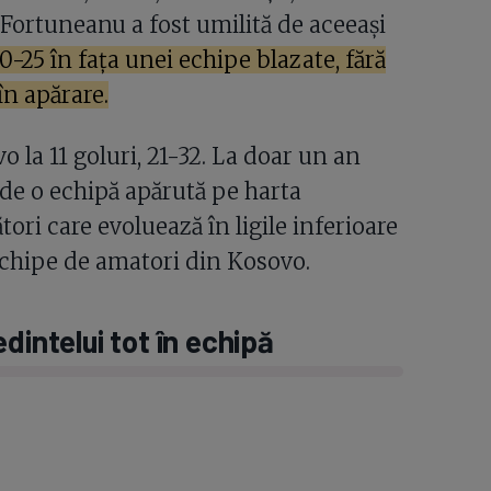
 Fortuneanu a fost umilită de aceeași
0-25 în fața unei echipe blazate, fără
în apărare.
la 11 goluri, 21-32. La doar un an
de o echipă apărută pe harta
ori care evoluează în ligile inferioare
echipe de amatori din Kosovo.
dintelui tot în echipă