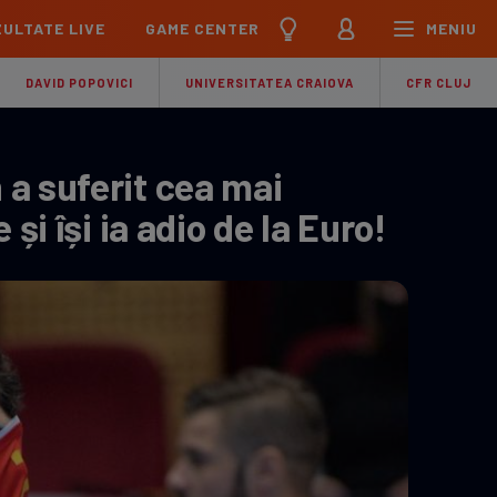
ULTATE LIVE
GAME CENTER
MENIU
țional
Echipa Națională
DAVID POPOVICI
UNIVERSITATEA CRAIOVA
CFR CLUJ
pions League
Echipa Națională
Meciuri
Clasament
Program
Jucători
a suferit cea mai
pa League
U21
și își ia adio de la Euro!
Meciuri
Clasament
Program
Jucători
ference League
pe
Meciuri
iga
Meciuri
Clasament
ier League
Meciuri
Clasament
esliga
Meciuri
Clasament