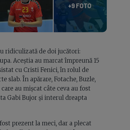
+9 FOTO
 ridiculizată de doi jucători:
Jupa. Aceștia au marcat împreună 15
stat cu Cristi Fenici, în rolul de
te slab. În apărare, Fotache, Buzle,
i care au mișcat câte ceva au fost
a Gabi Bujor și interul dreapta
ost prezent la meci, dar a plecat