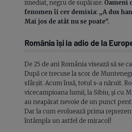
imediat, negru de supărare.
Oameni d
fenomen îi cer demisia: „A dus han
Mai jos de atât nu se poate”.
România își ia adio de la Euro
De 25 de ani România visează să se c
După ce trecuse la scor de Muntenegru
sfârșit. Acum însă, totul s-a năruit. 
vicecampioana lumii, la Sibiu, și cu M
au neapărat nevoie de un punct pentru
Dar la cum evoluează prima reprezenta
întâmpla un astfel de miracol!