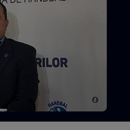
e A
Meciuri
Clasament