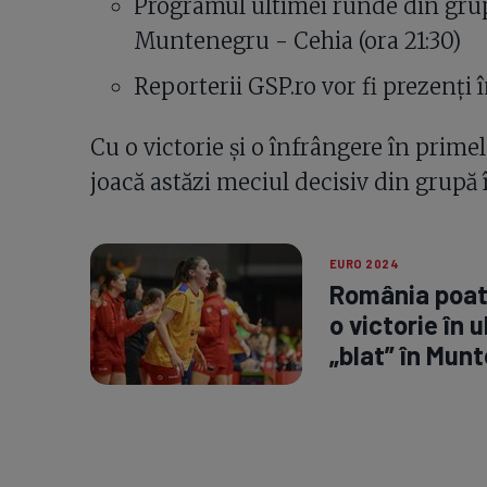
Programul ultimei runde din gru
Muntenegru - Cehia (ora 21:30)
Reporterii GSP.ro vor fi prezenți 
Cu o victorie și o înfrângere în prim
joacă astăzi meciul decisiv din grupă 
EURO 2024
România poate
o victorie în 
„blat” în Mun