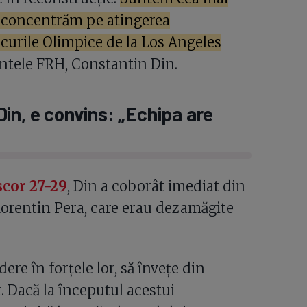
ne concentrăm pe atingerea
Jocurile Olimpice de la Los Angeles
intele FRH, Constantin Din.
in, e convins: „Echipa are
cor 27-29
, Din a coborât imediat din
 Florentin Pera, care erau dezamăgite
re în forțele lor, să învețe din
r. Dacă la începutul acestui