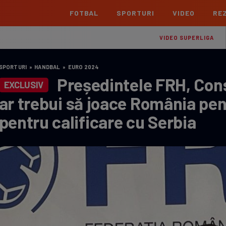
FOTBAL
SPORTURI
VIDEO
REZ
România
Interna
VIDEO SUPERLIGA
Superliga
Cham
SPORTURI
»
HANDBAL
»
EURO 2024
Echipe
Meciuri
Clasament
Echipe
Președintele FRH, Con
EXCLUSIV
Liga 2
Euro
ar trebui să joace România pen
Echipe
Meciuri
Clasament
Echipe
pentru calificare cu Serbia
Cupa României Betano
Con
Echipe
Meciuri
Echi
La L
TOATE ȘTIRILE
Echipe
Prem
Echipe
Bund
Echipe