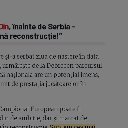
Din
, înainte de Serbia -
nă reconstrucție!”
 și-a serbat ziua de naștere în data
”, urmărește de la Debrecen parcursul
că naționala are un potențial imens,
umit de prestația jucătoarelor în
 Campionat European poate fi
plin de ambiție, dar și marcat de
 în reconstrucție.
Suntem cea mai