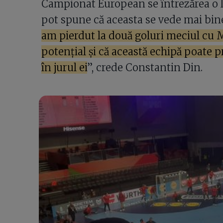
Campionat European se întrezărea o l
pot spune că aceasta se vede mai bine
am pierdut la două goluri meciul cu M
potențial și că această echipă poate p
în jurul ei
”, crede Constantin Din.