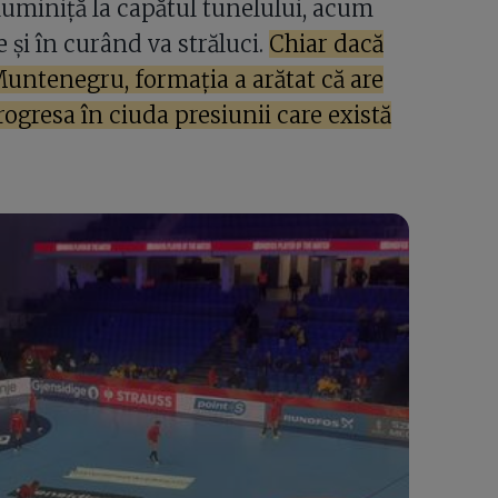
uminiță la capătul tunelului, acum
 și în curând va străluci.
Chiar dacă
untenegru, formația a arătat că are
rogresa în ciuda presiunii care există