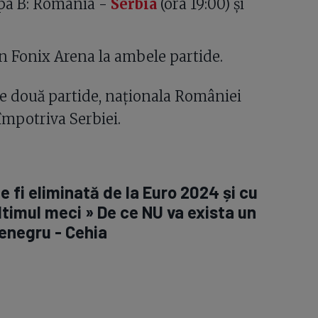
pa B: România -
Serbia
(ora 19:00) și
în Fonix Arena la ambele partide.
ele două partide, naționala României
împotriva Serbiei.
 fi eliminată de la Euro 2024 și cu
ultimul meci » De ce NU va exista un
tenegru - Cehia