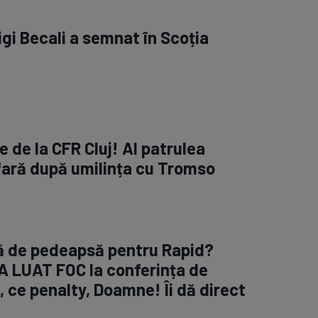
igi Becali a semnat în Scoția
 de la CFR Cluj! Al patrulea
fară după umilința cu Tromso
ră de pedeapsă pentru Rapid?
A LUAT FOC la conferința de
 ce penalty, Doamne! Îi dă direct