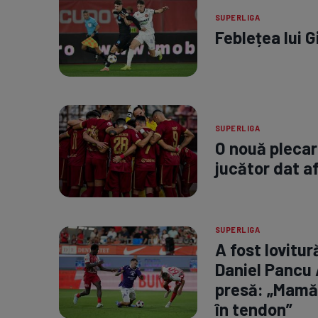
SUPERLIGA
Feblețea lui G
SUPERLIGA
O nouă plecare
jucător dat a
SUPERLIGA
A fost lovitu
Daniel Pancu 
presă: „Mamă,
în tendon”