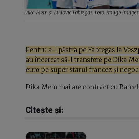
Dika Mem și Ludovic Fabregas. Foto: Imago Images
Pentru a-l păstra pe Fabregas la Ves
au încercat să-l transfere pe Dika Me
euro pe super starul francez și negoci
Dika Mem mai are contract cu Barcelo
Citește și: