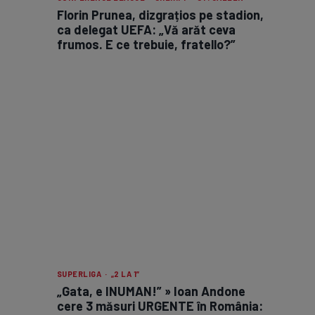
Florin Prunea, dizgrațios pe stadion,
ca delegat UEFA: „Vă arăt ceva
frumos. E ce trebuie, fratello?”
SUPERLIGA · „2 LA 1”
„Gata, e INUMAN!” » Ioan Andone
cere 3 măsuri URGENTE în România: