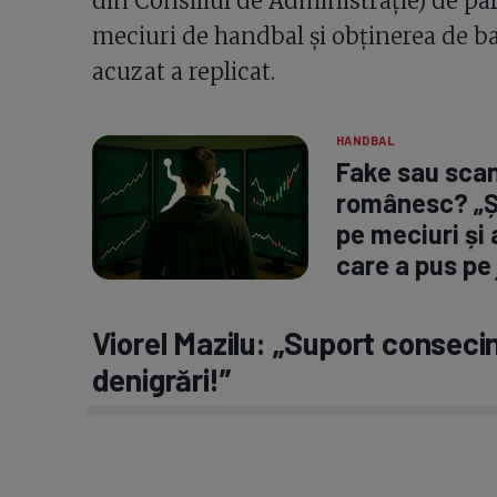
din Consiliul de Administrație) de par
meciuri de handbal și obținerea de ban
acuzat a replicat.
HANDBAL
Fake sau scan
românesc? „Și
pe meciuri și 
care a pus pe
Viorel Mazilu: „Suport conseci
denigrări!”