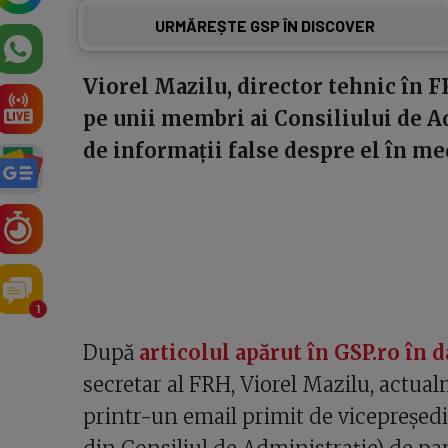
URMĂREȘTE GSP ÎN DISCOVER
Viorel Mazilu, director tehnic în F
pe unii membri ai Consiliului de A
de informații false despre el în me
1
După
articolul apărut în GSP.ro în d
secretar al FRH, Viorel Mazilu, actual
printr-un email primit de vicepreședin