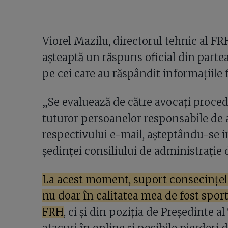
Viorel Mazilu, directorul tehnic al FR
așteaptă un răspuns oficial din partea 
pe cei care au răspândit informațiile f
„Se evaluează de către avocați proced
tuturor persoanelor responsabile de a
respectivului e-mail, așteptându-se in
ședinței consiliului de administrație d
La acest moment, suport consecințele 
nu doar în calitatea mea de fost sport
FRH
, ci și din poziția de Președinte 