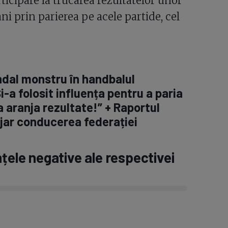
ticipare la trucarea rezultatelor unor
i prin parierea pe acele partide, cel
dal monstru în handbalul
-a folosit influența pentru a paria
a aranja rezultate!” + Raportul
 jar conducerea federației
nțele negative ale respectivei