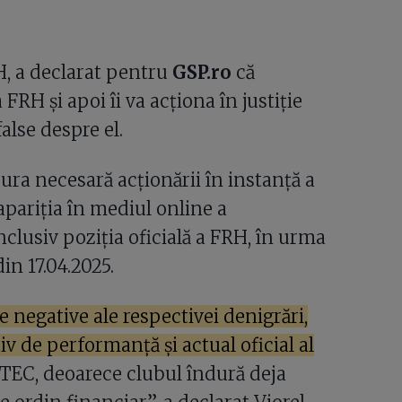
H, a declarat pentru
GSP.ro
că
FRH și apoi îi va acționa în justiție
alse despre el.
ura necesară acționării în instanță a
pariția în mediul online a
clusiv poziția oficială a FRH, în urma
in 17.04.2025.
negative ale respectivei denigrări,
iv de performanță și actual oficial al
al TEC, deoarece clubul îndură deja