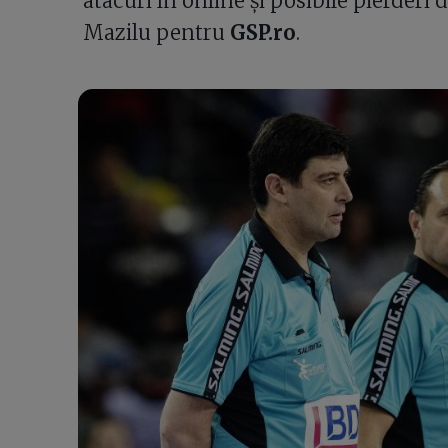
atacuri în online și posibile pierderi 
Mazilu pentru
GSP.ro
.