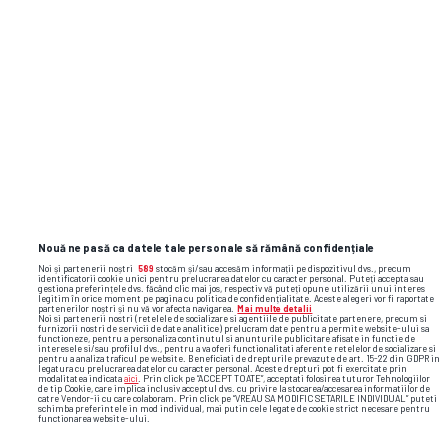
veszprem
handbal masculin
xavi pascual
Nouă ne pasă ca datele tale personale să rămână confidențiale
Noi și partenerii noștri
589
stocăm și/sau accesăm informații pe dispozitivul dvs., precum
identificatorii cookie unici pentru prelucrarea datelor cu caracter personal. Puteți accepta sau
gestiona preferințele dvs. făcând clic mai jos, respectiv vă puteți opune utilizării unui interes
legitim în orice moment pe pagina cu politica de confidențialitate. Aceste alegeri vor fi raportate
partenerilor noștri și nu vă vor afecta navigarea.
Mai multe detalii
Noi si partenerii nostri (retelele de socializare si agentiile de publicitate partenere, precum si
furnizorii nostri de servicii de date analitice) prelucram date pentru a permite website-ului sa
functioneze, pentru a personaliza continutul si anunturile publicitare afisate in functie de
interesele si/sau profilul dvs., pentru a va oferi functionalitati aferente retelelor de socializare si
pentru a analiza traficul pe website. Beneficiati de drepturile prevazute de art. 15-22 din GDPR in
legatura cu prelucrarea datelor cu caracter personal. Aceste drepturi pot fi exercitate prin
modalitatea indicata
aici
. Prin click pe “ACCEPT TOATE”, acceptati folosirea tuturor Tehnologiilor
de tip Cookie, care implica inclusiv acceptul dvs. cu privire la stocarea/accesarea informatiilor de
catre Vendor-ii cu care colaboram. Prin click pe “VREAU SA MODIFIC SETARILE INDIVIDUAL” puteti
schimba preferintele in mod individual, mai putin cele legate de cookie strict necesare pentru
functionarea website-ului.