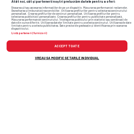
Atât noi, cât și partenerii noștri prelucrăm datele pentru a oferi:
TOP ȘTIRI
ȘTIRI SPORT
Stocarea și/sau accesarea informațiilor de pe un dispozitiv. Măsurarea performanței reclamelor.
Dezvoltarea și îmbunătățirea serviciilor. Utilizarea profilurilor pentru selectarea conținutului
personalizat. Crearea profilurilor de conținut personalizat. Utilizarea profilurilor pentru
selectarea publicității personalizate. Crearea profilurilor pentru publicitate personalizată.
Măsurarea performanței conținutului. Înțelegerea publicului prin statistici sau combinații de
date din surse diferite. Utilizarea datelor limitate pentru a selecta conținutul. Utilizarea de date
limitate pentru a selecta publicitatea. Date precise de geolocație și identificarea prin scanarea
dispozitivului.
Listă parteneri (furnizori)
ACCEPT TOATE
VREAU SA MODIFIC SETARILE INDIVIDUAL
Otto Hindrich a „plătit” salariile pe o lună la
CFR Cluj! » „Situația e dramatică la echipă”