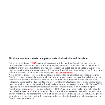
Nouă ne pasă ca datele tale personale să rămână confidențiale
Noi și partenerii noștri
589
stocăm și/sau accesăm informații pe dispozitivul dvs., precum
identificatorii cookie unici pentru prelucrarea datelor cu caracter personal. Puteți accepta sau
gestiona preferințele dvs. făcând clic mai jos, respectiv vă puteți opune utilizării unui interes
legitim în orice moment pe pagina cu politica de confidențialitate. Aceste alegeri vor fi raportate
partenerilor noștri și nu vă vor afecta navigarea.
Mai multe detalii
Noi si partenerii nostri (retelele de socializare si agentiile de publicitate partenere, precum si
furnizorii nostri de servicii de date analitice) prelucram date pentru a permite website-ului sa
functioneze, pentru a personaliza continutul si anunturile publicitare afisate in functie de
interesele si/sau profilul dvs., pentru a va oferi functionalitati aferente retelelor de socializare si
pentru a analiza traficul pe website. Beneficiati de drepturile prevazute de art. 15-22 din GDPR in
legatura cu prelucrarea datelor cu caracter personal. Aceste drepturi pot fi exercitate prin
modalitatea indicata
aici
. Prin click pe “ACCEPT TOATE”, acceptati folosirea tuturor Tehnologiilor
de tip Cookie, care implica inclusiv acceptul dvs. cu privire la stocarea/accesarea informatiilor de
catre Vendor-ii cu care colaboram. Prin click pe “VREAU SA MODIFIC SETARILE INDIVIDUAL” puteti
schimba preferintele in mod individual, mai putin cele legate de cookie strict necesare pentru
functionarea website-ului.