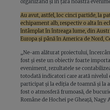
organizând și în țara noastră evenim
Au avut, astfel, loc cinci partide, la pa
echipament alb, respectiv o alta în e
întâmplat în întreaga lume, din Austral
Europa și până în America de Nord, Ce
„Ne-am alăturat proiectului, încercâ
fost și este un obiectiv foarte import
eveniment, rezultatele se contabilize
totodată indicatori care arată nivelu
participat și la ediția de toamnă și la 
fost o atmosferă frumoasă, de bucurie
Române de Hochei pe Gheață, Nagy At