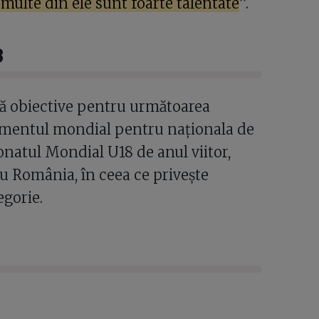
și multe din ele sunt foarte talentate
”.
8
ă obiective pentru următoarea
asmentul mondial pentru naționala de
onatul Mondial U18 de anul viitor,
u România, în ceea ce privește
egorie.