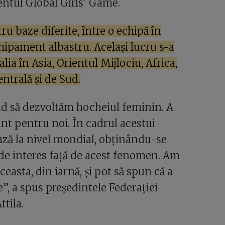
entul Global Girls' Game.
tru baze diferite, între o echipă în
chipament albastru. Același lucru s-a
ia în Asia, Orientul Mijlociu, Africa,
ntrală și de Sud.
nd să dezvoltăm hocheiul feminin. A
ant pentru noi. În cadrul acestui
ază la nivel mondial, obținându-se
l de interes față de acest fenomen. Am
aceasta, din iarnă, și pot să spun că a
”, a spus președintele Federației
tila.