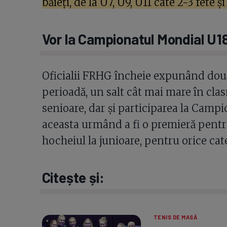
băieți, de la U7, U9, U11 câte 2-3 fete 
Vor la Campionatul Mondial U1
Oficialii FRHG încheie expunând dou
perioadă, un salt cât mai mare în cl
senioare, dar și participarea la Campi
aceasta urmând a fi o premieră pentr
hocheiul la junioare, pentru orice cat
Citește și:
TENIS DE MASĂ