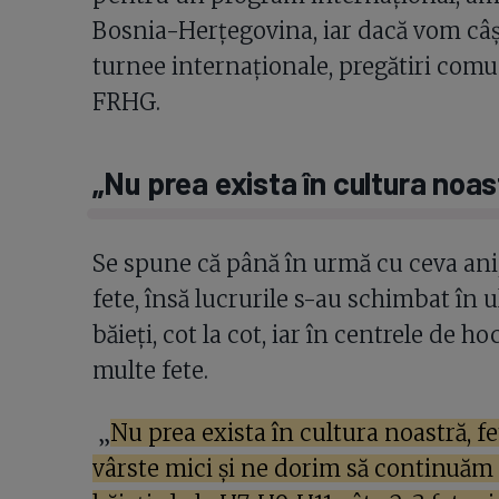
Bosnia-Herțegovina, iar dacă vom câ
turnee internaționale, pregătiri comu
FRHG.
„Nu prea exista în cultura noas
Se spune că până în urmă cu ceva ani,
fete, însă lucrurile s-au schimbat în u
băieți, cot la cot, iar în centrele de h
multe fete.
„
Nu prea exista în cultura noastră, f
vârste mici și ne dorim să continuăm 