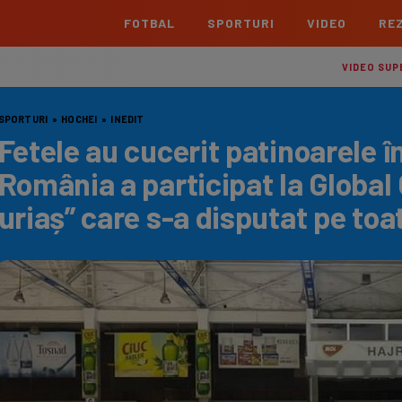
FOTBAL
SPORTURI
VIDEO
REZ
România
Interna
VIDEO SUP
Superliga
Cham
SPORTURI
»
HOCHEI
»
INEDIT
Echipe
Meciuri
Clasament
Echipe
Fetele au cucerit patinoarele 
Liga 2
Euro
România a participat la Global 
Echipe
Meciuri
Clasament
Echipe
uriaș” care s-a disputat pe toa
Cupa României Betano
Con
Echipe
Meciuri
Echi
La L
TOATE ȘTIRILE
Echipe
Prem
Echipe
Bund
Echipe