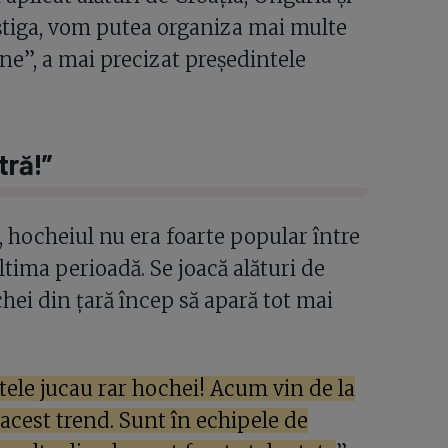
știga, vom putea organiza mai multe
ne”, a mai precizat președintele
tră!”
 hocheiul nu era foarte popular între
ltima perioadă. Se joacă alături de
ochei din țară încep să apară tot mai
etele jucau rar hochei! Acum vin de la
acest trend. Sunt în echipele de