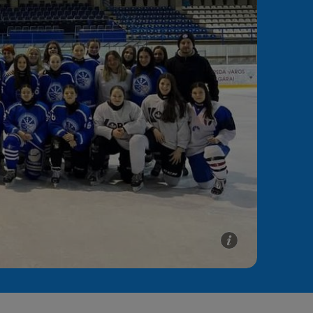
e A
Meciuri
Clasament