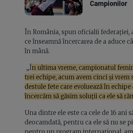
Campionilor
În România, spun oficialii federației,
ce înseamnă încercarea de a aduce cât
în mână.
„Î
n ultima vreme, campionatul femin
trei echipe, acum avem cinci și vrem s
destule fete care evoluează în echipe d
încercăm să găsim soluții ca ele să 
Una dintre ele este ca cele de 16 ani 
deocamdată, pentru ca ele să nu se pi
pentru un program internațional, am a