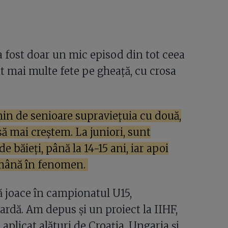
 a fost doar un mic episod din tot ceea
 mai multe fete pe gheață, cu crosa
in de senioare supraviețuia cu două,
ă mai creștem. La juniori, sunt
e băieți, până la 14-15 ani, iar apoi
rămână în fenomen.
să joace în campionatul U15,
ardă. Am depus și un proiect la IIHF,
plicat alături de Croația, Ungaria și