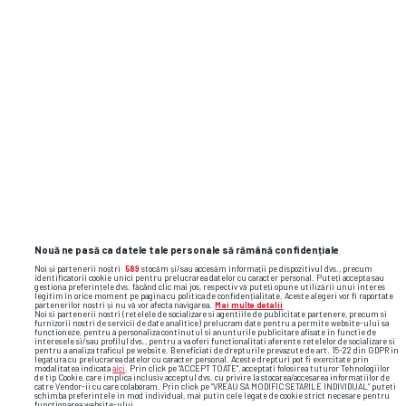
Artista faimoasă din România se iubește
cu un fotbalist mai tânăr cu 13 ani » Fiul ei
joacă la FCSB: „Felicitări, campionul
meu!”
hexi pharma
judecatori
condamnări
curtea de apel
bucuresti
Nouă ne pasă ca datele tale personale să rămână confidențiale
Noi și partenerii noștri
589
stocăm și/sau accesăm informații pe dispozitivul dvs., precum
identificatorii cookie unici pentru prelucrarea datelor cu caracter personal. Puteți accepta sau
gestiona preferințele dvs. făcând clic mai jos, respectiv vă puteți opune utilizării unui interes
legitim în orice moment pe pagina cu politica de confidențialitate. Aceste alegeri vor fi raportate
partenerilor noștri și nu vă vor afecta navigarea.
Mai multe detalii
Noi si partenerii nostri (retelele de socializare si agentiile de publicitate partenere, precum si
furnizorii nostri de servicii de date analitice) prelucram date pentru a permite website-ului sa
functioneze, pentru a personaliza continutul si anunturile publicitare afisate in functie de
interesele si/sau profilul dvs., pentru a va oferi functionalitati aferente retelelor de socializare si
pentru a analiza traficul pe website. Beneficiati de drepturile prevazute de art. 15-22 din GDPR in
legatura cu prelucrarea datelor cu caracter personal. Aceste drepturi pot fi exercitate prin
modalitatea indicata
aici
. Prin click pe “ACCEPT TOATE”, acceptati folosirea tuturor Tehnologiilor
de tip Cookie, care implica inclusiv acceptul dvs. cu privire la stocarea/accesarea informatiilor de
catre Vendor-ii cu care colaboram. Prin click pe “VREAU SA MODIFIC SETARILE INDIVIDUAL” puteti
schimba preferintele in mod individual, mai putin cele legate de cookie strict necesare pentru
functionarea website-ului.