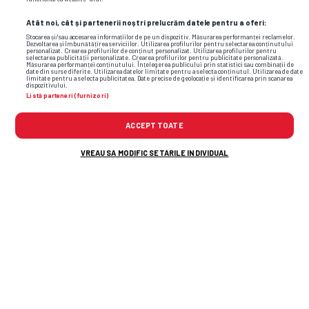
Atât noi, cât și partenerii noștri prelucrăm datele pentru a oferi:
Stocarea și/sau accesarea informațiilor de pe un dispozitiv. Măsurarea performanței reclamelor.
Dezvoltarea și îmbunătățirea serviciilor. Utilizarea profilurilor pentru selectarea conținutului
personalizat. Crearea profilurilor de conținut personalizat. Utilizarea profilurilor pentru
selectarea publicității personalizate. Crearea profilurilor pentru publicitate personalizată.
Măsurarea performanței conținutului. Înțelegerea publicului prin statistici sau combinații de
date din surse diferite. Utilizarea datelor limitate pentru a selecta conținutul. Utilizarea de date
limitate pentru a selecta publicitatea. Date precise de geolocație și identificarea prin scanarea
dispozitivului.
Listă parteneri (furnizori)
ACCEPT TOATE
VREAU SA MODIFIC SETARILE INDIVIDUAL
TOP ȘTIRI
ȘTIRI SPORT