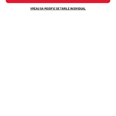
VREAU SA MODIFIC SETARILE INDIVIDUAL
După UTA Arad - Rapid, Victor Angelescu a
anunțat noul transfer al Rapidului: „E peste
nivelul Superligii”
Pariul lui Mihalcea a trecut testul: „Mă
bucur că încrederea oferită
i-a
adus
acest premiu”