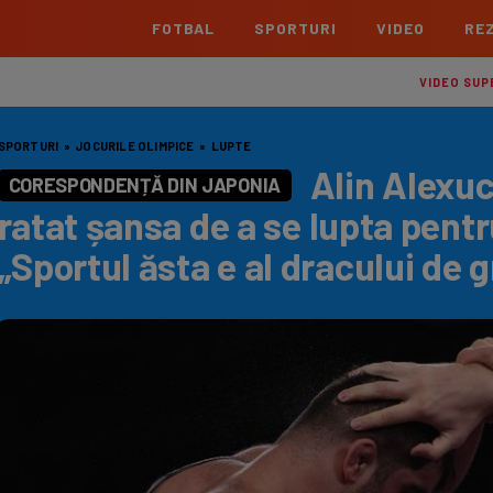
FOTBAL
SPORTURI
VIDEO
REZ
România
Interna
VIDEO SUP
Superliga
Cham
SPORTURI
»
JOCURILE OLIMPICE
»
LUPTE
Echipe
Meciuri
Clasament
Echipe
Alin Alexuc
CORESPONDENȚĂ DIN JAPONIA
Liga 2
Euro
ratat șansa de a se lupta pentr
Echipe
Meciuri
Clasament
Echipe
„Sportul ăsta e al dracului de 
Cupa României Betano
Con
Echipe
Meciuri
Echi
La L
TOATE ȘTIRILE
Echipe
Prem
Echipe
Bund
Echipe