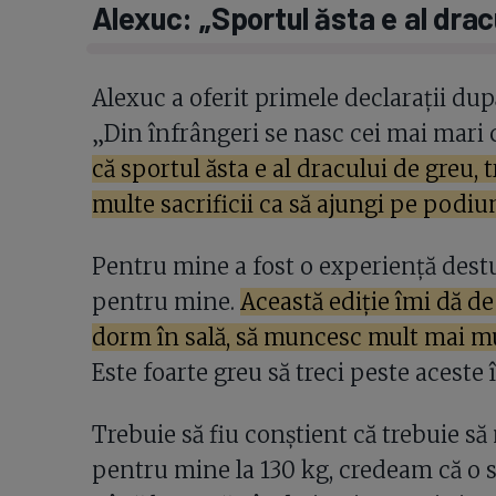
Alexuc: „Sportul ăsta e al drac
Alexuc a oferit primele declarații dup
„Din înfrângeri se nasc cei mai mari
că sportul ăsta e al dracului de greu,
multe sacrificii ca să ajungi pe podi
Pentru mine a fost o experiență destul
pentru mine.
Această ediție îmi dă de
dorm în sală, să muncesc mult mai mul
Este foarte greu să treci peste aceste
Trebuie să fiu conștient că trebuie să
pentru mine la 130 kg, credeam că o să