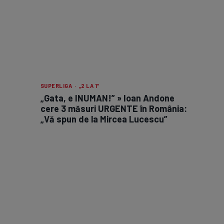
SUPERLIGA · „2 LA 1”
„Gata, e INUMAN!” » Ioan Andone
cere 3 măsuri URGENTE în România:
„Vă spun de la Mircea Lucescu”