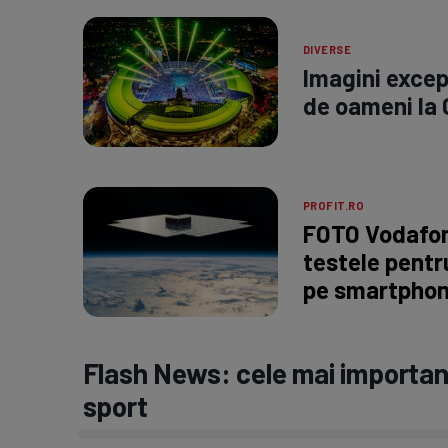
DIVERSE
Imagini excep
de oameni la C
PROFIT.RO
FOTO Vodafon
testele pentru
pe smartpho
Flash News: cele mai important
sport