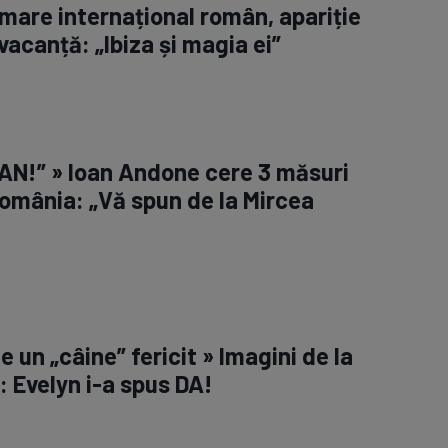
 mare internațional român, apariție
vacanță: „Ibiza și magia ei”
AN!” » Ioan Andone cere 3 măsuri
omânia: „Vă spun de la Mircea
 e un „câine” fericit » Imagini de la
: Evelyn i-a spus DA!