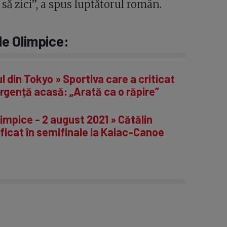
să zici”, a spus luptătorul român.
le Olimpice:
din Tokyo » Sportiva care a criticat
rgență acasă: „Arată ca o răpire”
Olimpice - 2 august 2021 » Cătălin
lificat în semifinale la Kaiac-Canoe