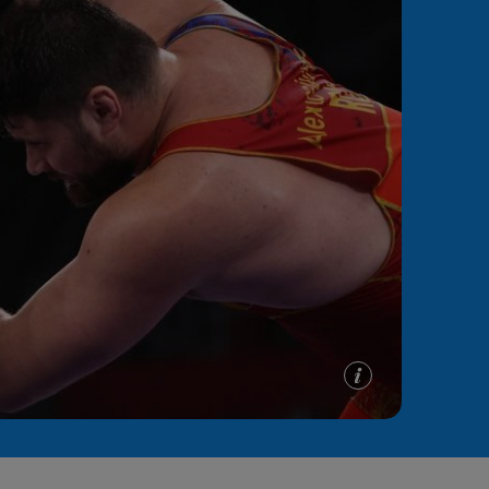
e A
Meciuri
Clasament