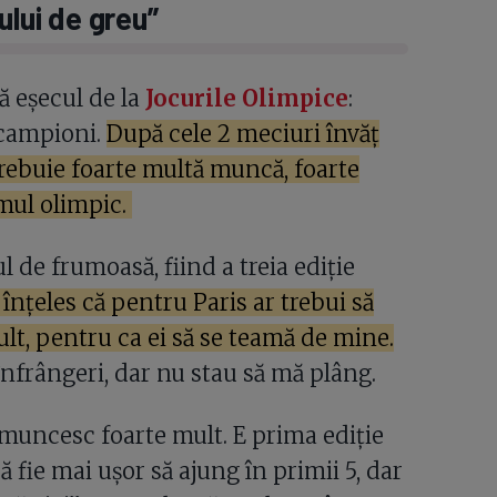
ului de greu”
ă eșecul de la
Jocurile Olimpice
:
 campioni.
După cele 2 meciuri învăț
 trebuie foarte multă muncă, foarte
umul olimpic.
 de frumoasă, fiind a treia ediție
 înțeles că pentru Paris ar trebui să
t, pentru ca ei să se teamă de mine.
 înfrângeri, dar nu stau să mă plâng.
 muncesc foarte mult. E prima ediție
 fie mai ușor să ajung în primii 5, dar