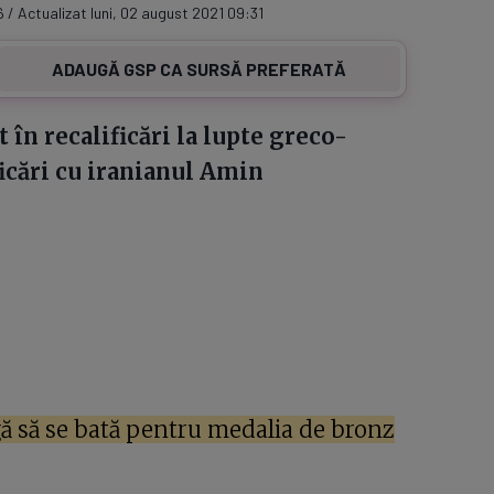
 / Actualizat luni, 02 august 2021 09:31
ADAUGĂ GSP CA SURSĂ PREFERATĂ
 în recalificări la lupte greco-
icări cu iranianul Amin
gă să se bată pentru medalia de bronz