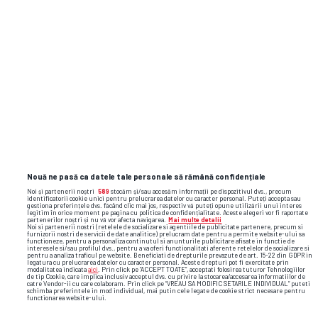
Nouă ne pasă ca datele tale personale să rămână confidențiale
Noi și partenerii noștri
589
stocăm și/sau accesăm informații pe dispozitivul dvs., precum
identificatorii cookie unici pentru prelucrarea datelor cu caracter personal. Puteți accepta sau
gestiona preferințele dvs. făcând clic mai jos, respectiv vă puteți opune utilizării unui interes
legitim în orice moment pe pagina cu politica de confidențialitate. Aceste alegeri vor fi raportate
partenerilor noștri și nu vă vor afecta navigarea.
Mai multe detalii
Noi si partenerii nostri (retelele de socializare si agentiile de publicitate partenere, precum si
furnizorii nostri de servicii de date analitice) prelucram date pentru a permite website-ului sa
functioneze, pentru a personaliza continutul si anunturile publicitare afisate in functie de
interesele si/sau profilul dvs., pentru a va oferi functionalitati aferente retelelor de socializare si
pentru a analiza traficul pe website. Beneficiati de drepturile prevazute de art. 15-22 din GDPR in
legatura cu prelucrarea datelor cu caracter personal. Aceste drepturi pot fi exercitate prin
modalitatea indicata
aici
. Prin click pe “ACCEPT TOATE”, acceptati folosirea tuturor Tehnologiilor
de tip Cookie, care implica inclusiv acceptul dvs. cu privire la stocarea/accesarea informatiilor de
catre Vendor-ii cu care colaboram. Prin click pe “VREAU SA MODIFIC SETARILE INDIVIDUAL” puteti
schimba preferintele in mod individual, mai putin cele legate de cookie strict necesare pentru
functionarea website-ului.