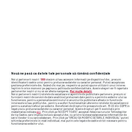
auto
paris
dacia
dacia hipster
Nouă ne pasă ca datele tale personale să rămână confidențiale
Noi și partenerii noștri
589
stocăm și/sau accesăm informații pe dispozitivul dvs., precum
identificatorii cookie unici pentru prelucrarea datelor cu caracter personal. Puteți accepta sau
gestiona preferințele dvs. făcând clic mai jos, respectiv vă puteți opune utilizării unui interes
legitim în orice moment pe pagina cu politica de confidențialitate. Aceste alegeri vor fi raportate
partenerilor noștri și nu vă vor afecta navigarea.
Mai multe detalii
Noi si partenerii nostri (retelele de socializare si agentiile de publicitate partenere, precum si
furnizorii nostri de servicii de date analitice) prelucram date pentru a permite website-ului sa
functioneze, pentru a personaliza continutul si anunturile publicitare afisate in functie de
interesele si/sau profilul dvs., pentru a va oferi functionalitati aferente retelelor de socializare si
pentru a analiza traficul pe website. Beneficiati de drepturile prevazute de art. 15-22 din GDPR in
legatura cu prelucrarea datelor cu caracter personal. Aceste drepturi pot fi exercitate prin
modalitatea indicata
aici
. Prin click pe “ACCEPT TOATE”, acceptati folosirea tuturor Tehnologiilor
de tip Cookie, care implica inclusiv acceptul dvs. cu privire la stocarea/accesarea informatiilor de
catre Vendor-ii cu care colaboram. Prin click pe “VREAU SA MODIFIC SETARILE INDIVIDUAL” puteti
schimba preferintele in mod individual, mai putin cele legate de cookie strict necesare pentru
functionarea website-ului.