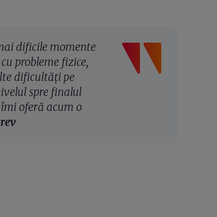
 mai dificile momente
cu probleme fizice,
e dificultăți pe
velul spre finalul
u îmi oferă acum o
rev