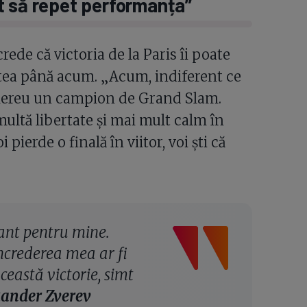
t să repet performanța”
rede că victoria de la Paris îi poate
itea până acum. „Acum, indiferent ce
 mereu un campion de Grand Slam.
multă libertate și mai mult calm în
ierde o finală în viitor, voi ști că
ant pentru mine.
încrederea mea ar fi
eastă victorie, simt
ander Zverev