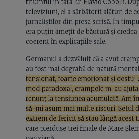
triumful în fața lui Flavio Cobolli. D
televiziuni, el a sărbătorit alături de 
jurnaliștilor din presa scrisă. În timp
era puțin amețit de băutură și credea 
coerent în explicațiile sale.
Germanul a dezvăluit că a avut cramp
au fost mai degrabă de natură mentală
tensionat, foarte emoționat și destul d
mod paradoxal, crampele m-au ajutat.
renunț la tensiunea acumulată. Am în
să-mi asum mai multe riscuri. Setul d
extrem de fericit să stau lângă acest
care pierduse trei finale de Mare Șle
pariziană.