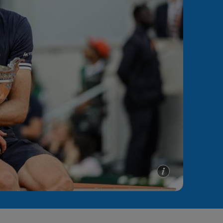
e A
Meciuri
Clasament