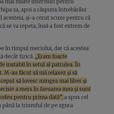
upă mai multe interviuri pentru
echipa sa, apoi a răspuns întrebărilor
ul acesteia, și-a cerut scuze pentru că
că se va repeta, însă a fost extrem de
e în timpul meciului, dar că acestea
 decât fizică.
„Eram foarte
e instabil în setul al patrulea. În
 M-au făcut să mă relaxez și să
ceput să lovesc mingea mai liber și
ecisiv a mers în favoarea mea și sunt
 trofeu pentru prima dată”,
a spus cel
m până la triumful de pe zgura