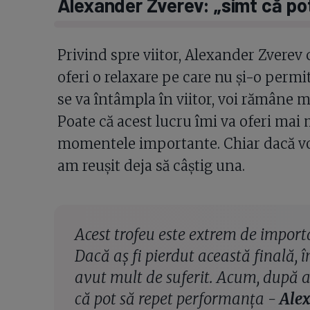
Alexander Zverev: „simt că po
Privind spre viitor, Alexander Zverev c
oferi o relaxare pe care nu și-o perm
se va întâmpla în viitor, voi rămâne
Poate că acest lucru îmi va oferi mai 
momentele importante. Chiar dacă voi p
am reușit deja să câștig una.
Acest trofeu este extrem de import
Dacă aș fi pierdut această finală, 
avut mult de suferit. Acum, după ac
că pot să repet performanța -
Alex