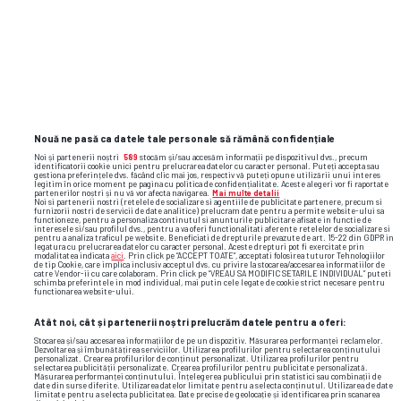
Nouă ne pasă ca datele tale personale să rămână confidențiale
Noi și partenerii noștri
589
stocăm și/sau accesăm informații pe dispozitivul dvs., precum
identificatorii cookie unici pentru prelucrarea datelor cu caracter personal. Puteți accepta sau
TOP ȘTIRI
ȘTIRI SPORT
gestiona preferințele dvs. făcând clic mai jos, respectiv vă puteți opune utilizării unui interes
legitim în orice moment pe pagina cu politica de confidențialitate. Aceste alegeri vor fi raportate
partenerilor noștri și nu vă vor afecta navigarea.
Mai multe detalii
Noi si partenerii nostri (retelele de socializare si agentiile de publicitate partenere, precum si
furnizorii nostri de servicii de date analitice) prelucram date pentru a permite website-ului sa
functioneze, pentru a personaliza continutul si anunturile publicitare afisate in functie de
interesele si/sau profilul dvs., pentru a va oferi functionalitati aferente retelelor de socializare si
pentru a analiza traficul pe website. Beneficiati de drepturile prevazute de art. 15-22 din GDPR in
legatura cu prelucrarea datelor cu caracter personal. Aceste drepturi pot fi exercitate prin
modalitatea indicata
aici
. Prin click pe “ACCEPT TOATE”, acceptati folosirea tuturor Tehnologiilor
de tip Cookie, care implica inclusiv acceptul dvs. cu privire la stocarea/accesarea informatiilor de
catre Vendor-ii cu care colaboram. Prin click pe “VREAU SA MODIFIC SETARILE INDIVIDUAL” puteti
schimba preferintele in mod individual, mai putin cele legate de cookie strict necesare pentru
functionarea website-ului.
Atât noi, cât și partenerii noștri prelucrăm datele pentru a oferi:
Stocarea și/sau accesarea informațiilor de pe un dispozitiv. Măsurarea performanței reclamelor.
Dezvoltarea și îmbunătățirea serviciilor. Utilizarea profilurilor pentru selectarea conținutului
personalizat. Crearea profilurilor de conținut personalizat. Utilizarea profilurilor pentru
selectarea publicității personalizate. Crearea profilurilor pentru publicitate personalizată.
Măsurarea performanței conținutului. Înțelegerea publicului prin statistici sau combinații de
date din surse diferite. Utilizarea datelor limitate pentru a selecta conținutul. Utilizarea de date
limitate pentru a selecta publicitatea. Date precise de geolocație și identificarea prin scanarea