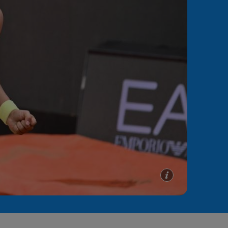
e A
Meciuri
Clasament