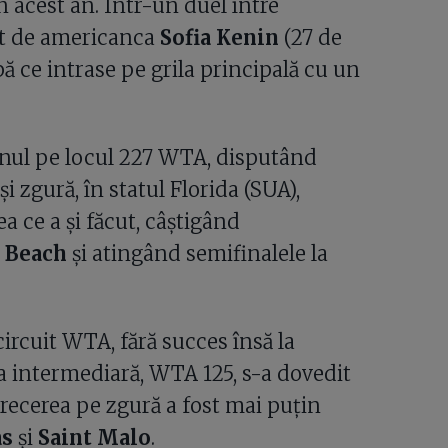
n acest an. Într-un duel între
ut de americanca
Sofia Kenin
(27 de
pă ce intrase pe grila principală cu un
zonul pe locul 227 WTA, disputând
 zgură, în statul Florida (SUA),
a ce a și făcut, câștigând
 Beach
și atingând semifinalele la
circuit WTA, fără succes însă la
ia intermediară, WTA 125, s-a dovedit
Trecerea pe zgură a fost mai puțin
as
și
Saint Malo
.