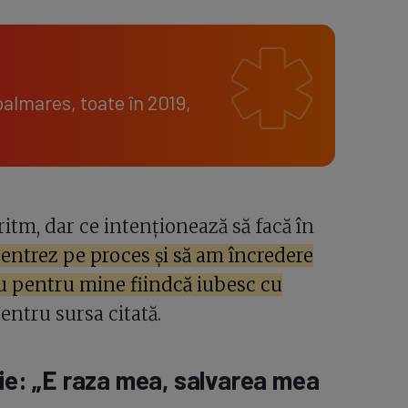
almares, toate în 2019,
itm, dar ce intenționează să facă în
entrez pe proces și să am încredere
u pentru mine fiindcă iubesc cu
entru sursa citată.
lie: „E raza mea, salvarea mea