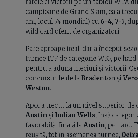
rarele ei victorii pe un tablou WTA di
campioane de Grand Slam, ea a trec
ani, locul 74 mondial) cu
6-4, 7-5
, du
wild card oferit de organizatori.
Pare aproape ireal, dar a început se
turnee ITF de categorie W35, pe hard și
pentru a aduna meciuri și victorii. Cee
concursurile de la
Bradenton
și
Vero
Weston
.
Apoi a trecut la un nivel superior, de 
Austin
și
Indian Wells
, însă categor
favorabilă: finală la
Austin
, pe hard. 
reușită, tot în asemenea turnee,
Oeir