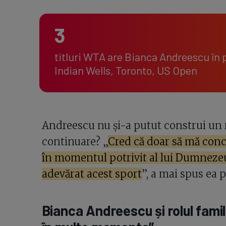
3
titluri WTA are Bianca Andreescu în p
Indian Wells, Toronto, US Open
Andreescu nu și-a putut construi un r
continuare? „
Cred că doar să mă conc
în momentul potrivit al lui Dumneze
adevărat acest sport
”, a mai spus ea p
Bianca Andreescu și rolul fami