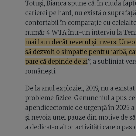
Totuși, Bianca spune că, în ciuda fapt
carierei pe hard, nu există o suprafa
confortabil în comparație cu celelalte
număr 4 WTA într-un interviu la Ten
mai bun decât reverul și invers. Uneor
să dezvolt o simpatie pentru iarbă, ca
pare că depinde de zi
”, a subliniat ve
românești.
De la anul exploziei, 2019, nu a exista
probleme fizice. Genunchiul a pus ce
apendicectomie de urgență în 2025 a m
și nevoia unei pauze din motive de să
a dedicat-o altor activități care o pas