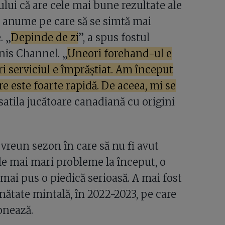
ului că are cele mai bune rezultate ale
ță anume pe care să se simtă mai
. „
Depinde de zi
”, a spus fostul
nis Channel. „
Uneori forehand-ul e
i serviciul e împrăștiat. Am început
re este foarte rapidă. De aceea, mi se
rsatila jucătoare canadiană cu origini
t vreun sezon în care să nu fi avut
le mai mari probleme la început, o
ai pus o piedică serioasă. A mai fost
nătate mintală, în 2022-2023, pe care
ionează.