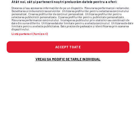
Atât noi, cât și partenerii noștri prelucrăm datele pentru a oferi:
Stocarea și/sau accesarea informațiilor de pe un dispozitiv. Măsurarea performanței reclamelor.
Dezvoltarea și îmbunătățirea serviciilor. Utilizarea profilurilor pentru selectarea conținutului
personalizat. Crearea profilurilor de conținut personalizat. Utilizarea profilurilor pentru
selectarea publicității personalizate. Crearea profilurilor pentru publicitate personalizată.
Măsurarea performanței conținutului. Înțelegerea publicului prin statistici sau combinații de
date din surse diferite. Utilizarea datelor limitate pentru a selecta conținutul. Utilizarea de date
limitate pentru a selecta publicitatea. Date precise de geolocație și identificarea prin scanarea
dispozitivului.
Listă parteneri (furnizori)
ACCEPT TOATE
VREAU SA MODIFIC SETARILE INDIVIDUAL