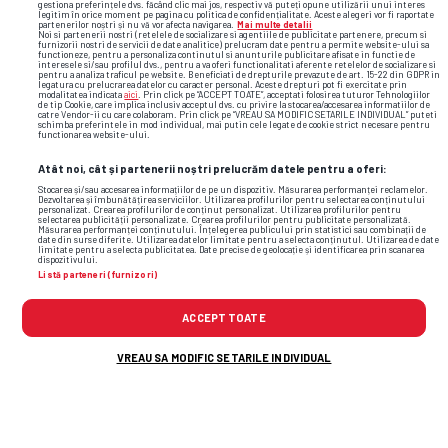
gestiona preferințele dvs. făcând clic mai jos, respectiv vă puteți opune utilizării unui interes
legitim în orice moment pe pagina cu politica de confidențialitate. Aceste alegeri vor fi raportate
partenerilor noștri și nu vă vor afecta navigarea.
Mai multe detalii
Noi si partenerii nostri (retelele de socializare si agentiile de publicitate partenere, precum si
furnizorii nostri de servicii de date analitice) prelucram date pentru a permite website-ului sa
functioneze, pentru a personaliza continutul si anunturile publicitare afisate in functie de
interesele si/sau profilul dvs., pentru a va oferi functionalitati aferente retelelor de socializare si
pentru a analiza traficul pe website. Beneficiati de drepturile prevazute de art. 15-22 din GDPR in
legatura cu prelucrarea datelor cu caracter personal. Aceste drepturi pot fi exercitate prin
modalitatea indicata
aici
. Prin click pe “ACCEPT TOATE”, acceptati folosirea tuturor Tehnologiilor
de tip Cookie, care implica inclusiv acceptul dvs. cu privire la stocarea/accesarea informatiilor de
catre Vendor-ii cu care colaboram. Prin click pe “VREAU SA MODIFIC SETARILE INDIVIDUAL” puteti
schimba preferintele in mod individual, mai putin cele legate de cookie strict necesare pentru
wta
sorana cîrstea
wta roma
aryna sabalenka
functionarea website-ului.
Atât noi, cât și partenerii noștri prelucrăm datele pentru a oferi:
Stocarea și/sau accesarea informațiilor de pe un dispozitiv. Măsurarea performanței reclamelor.
Dezvoltarea și îmbunătățirea serviciilor. Utilizarea profilurilor pentru selectarea conținutului
personalizat. Crearea profilurilor de conținut personalizat. Utilizarea profilurilor pentru
selectarea publicității personalizate. Crearea profilurilor pentru publicitate personalizată.
Măsurarea performanței conținutului. Înțelegerea publicului prin statistici sau combinații de
date din surse diferite. Utilizarea datelor limitate pentru a selecta conținutul. Utilizarea de date
limitate pentru a selecta publicitatea. Date precise de geolocație și identificarea prin scanarea
dispozitivului.
Listă parteneri (furnizori)
ACCEPT TOATE
VREAU SA MODIFIC SETARILE INDIVIDUAL