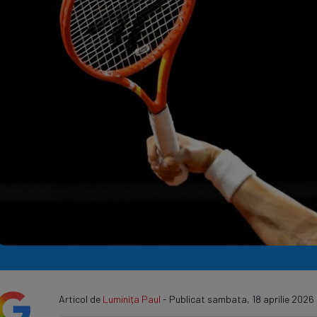
Seri
Echipe
Program TV
Articol de
Luminița Paul
- Publicat sambata, 18 aprilie 2026 