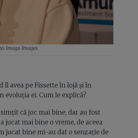
Foto: Imago Images
 îl avea pe Fissette în lojă și în
în evoluția ei. Cum le explică?
imțit că joc mai bine, dar au fost
a a jucat mai bine o vreme, de aceea
am jucat bine mi-au dat o senzație de