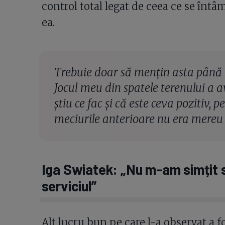
control total legat de ceea ce se întâm
ea.
Trebuie doar să mențin asta până l
Jocul meu din spatele terenului a 
știu ce fac și că este ceva pozitiv, pe
meciurile anterioare nu era mereu
Iga Swiatek: „Nu m-am simțit 
serviciul”
Alt lucru bun pe care l-a observat a fo