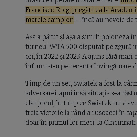
drastice operate în staff-ul ei –
înloc
Francisco Roig, pregătirea la Academia
marele campion
– încă au nevoie de t
Așa a părut și așa a simțit poloneza în
turneul WTA 500 disputat pe zgură in
ori, în 2022 și 2023. A ajuns fără mari
înfruntat-o pe recenta învingătoare d
Timp de un set, Swiatek a fost la cârmă
adversarei, apoi însă situația s-a răs
clar jocul, în timp ce Swiatek nu a avu
treia victorie la rând a rusoacei în fa
doar în primul lor meci, la Cincinnati