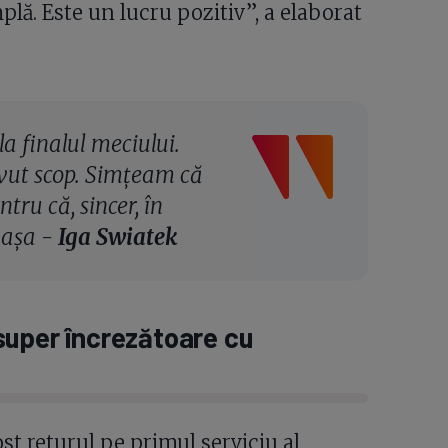
plă. Este un lucru pozitiv”, a elaborat
a finalul meciului.
avut scop. Simțeam că
ntru că, sincer, în
 așa -
Iga Swiatek
super încrezătoare cu
st returul pe primul serviciu al