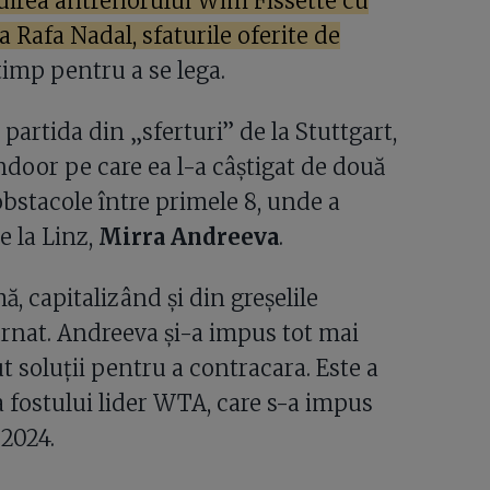
uirea antrenorului Wim Fissette cu
 Rafa Nadal, sfaturile oferite de
imp pentru a se lega.
 partida din „sferturi” de la Stuttgart,
door pe care ea l-a câștigat de două
 obstacole între primele 8, unde a
e la Linz,
Mirra Andreeva
.
, capitalizând și din greșelile
turnat. Andreeva și-a impus tot mai
t soluții pentru a contracara. Este a
ța fostului lider WTA, care s-a impus
 2024.