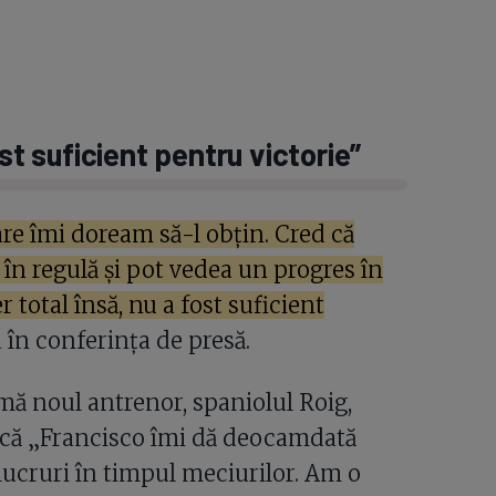
st suficient pentru victorie”
are îmi doream să-l obțin. Cred că
 în regulă și pot vedea un progres în
 total însă, nu a fost suficient
a în conferința de presă.
umă noul antrenor, spaniolul Roig,
s că „Francisco îmi dă deocamdată
ucruri în timpul meciurilor. Am o