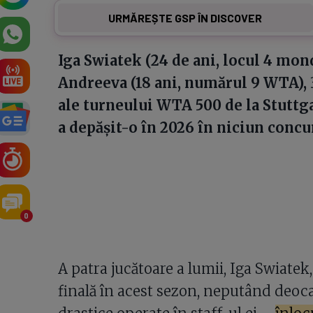
URMĂREȘTE GSP ÎN DISCOVER
Iga Swiatek (24 de ani, locul 4 mon
Andreeva (18 ani, numărul 9 WTA), 3-
ale turneului WTA 500 de la Stuttgar
a depășit-o în 2026 în niciun concu
0
A patra jucătoare a lumii, Iga Swiatek
finală în acest sezon, neputând deoc