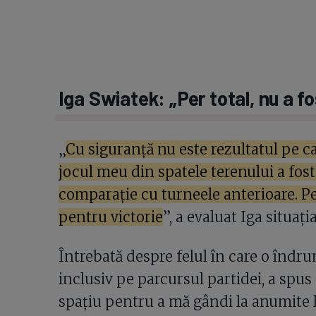
Iga Swiatek: „Per total, nu a fo
„
Cu siguranță nu este rezultatul pe c
jocul meu din spatele terenului a fost
comparație cu turneele anterioare. Per
pentru victorie
”, a evaluat Iga situați
Întrebată despre felul în care o îndr
inclusiv pe parcursul partidei, a spu
spațiu pentru a mă gândi la anumite l