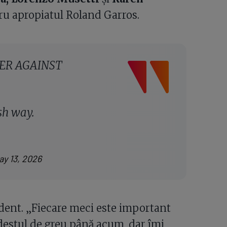
ru apropiatul Roland Garros.
ER AGAINST
ish way.
ay 13, 2026
udent. „Fiecare meci este important
destul de greu până acum, dar îmi