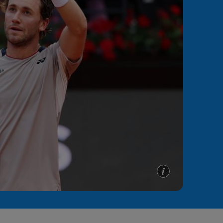
e A
Meciuri
Clasament