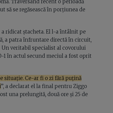
Roma. Traversând recent o perioadă
eput să se regăsească în porțiunea de
 a ridicat ștacheta. El l-a întâlnit pe
ă, a patra înfruntare directă în circuit,
. Un veritabil specialist al covorului
 0-1 în actul secund meciul a fost oprit
situație. Ce-ar fi o zi fără puțină
i
”, a declarat el la final pentru Ziggo
ost una prelungită, două ore și 25 de