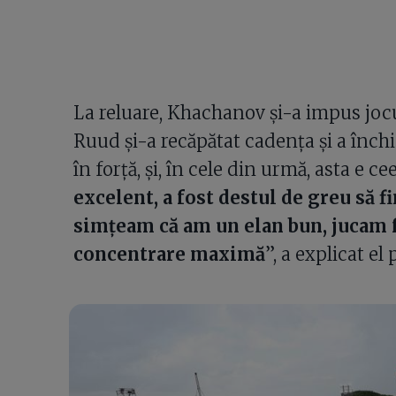
La reluare, Khachanov și-a impus jocul,
Ruud și-a recăpătat cadența și a înch
în forță, și, în cele din urmă, asta e c
excelent, a fost destul de greu să f
simțeam că am un elan bun, jucam f
concentrare maximă
”, a explicat el