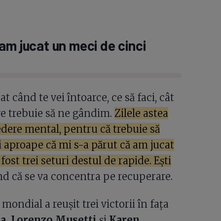
am jucat un meci de cinci
t când te vei întoarce, ce să faci, cât
are trebuie să ne gândim.
Zilele astea
dere mental, pentru că trebuie să
i aproape că mi s-a părut că am jucat
ost trei seturi destul de rapide. Ești
ând că se va concentra pe recuperare.
ondial a reușit trei victorii în fața
ka, Lorenzo Musetti
și
Karen