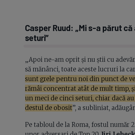
Casper Ruud: „Mi s-a părut că 
seturi”
„Apoi ne-am oprit și nu știi cu adevăra
să mănânci, toate aceste lucruri la c
sunt grele pentru noi din punct de ve
rămâi concentrat atât de mult timp, ș
un meci de cinci seturi, chiar dacă au f
destul de obosit
”, a subliniat, adăug
Pe tabloul de la Roma, fostul număr 2 m
unor adversari de Top 20,
Jiri Lehec