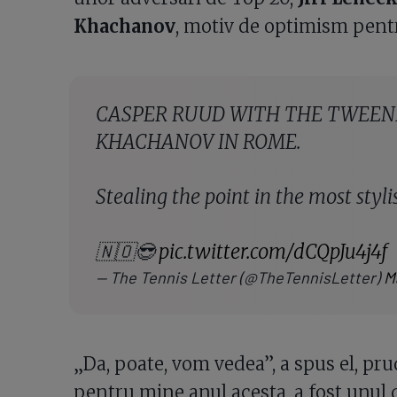
Khachanov
, motiv de optimism pent
CASPER RUUD WITH THE TWEEN
KHACHANOV IN ROME.
Stealing the point in the most styl
🇳🇴😎
pic.twitter.com/dCQpJu4j4f
— The Tennis Letter (@TheTennisLetter)
M
„Da, poate, vom vedea”, a spus el, pr
pentru mine anul acesta, a fost unul 