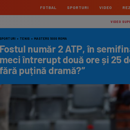
FOTBAL
SPORTURI
VIDEO
REZ
România
Interna
VIDEO SUP
Superliga
Cham
SPORTURI
»
TENIS
»
MASTERS 1000 ROMA
Echipe
Meciuri
Clasament
Echipe
Fostul număr 2 ATP, în semifi
Liga 2
Euro
meci întrerupt două ore și 25 de
Echipe
Meciuri
Clasament
Echipe
fără puțină dramă?”
Cupa României Betano
Con
Echipe
Meciuri
Echi
La L
TOATE ȘTIRILE
Echipe
Prem
Echipe
Bund
Echipe