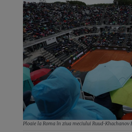
Ploaie la Roma în ziua meciului Ruud-Khachanov F