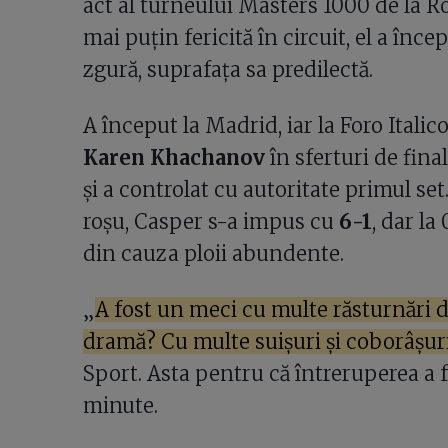
act al turneului Masters 1000 de la 
mai puțin fericită în circuit, el a înc
zgură, suprafața sa predilectă.
A început la Madrid, iar la Foro Italico
Karen Khachanov
în sferturi de final
și a controlat cu autoritate primul set
roșu, Casper s-a impus cu
6-1
, dar la
din cauza ploii abundente.
„
A fost un meci cu multe răsturnări de 
dramă? Cu multe suișuri și coborâșur
Sport. Asta pentru că întreruperea a f
minute.