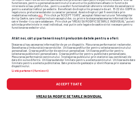
functioneze, pentru a personaliza continutul si anunturile publicitare afisate in functie de
interesele si/sau profilul dvs., pentru a va oferi functionalitati aferente retelelor de socializare si
wta cincinnati
aryna sabalenka
iga swiatek
mirra
pentru a analiza traficul pe website. Beneficiati de drepturile prevazute de art. 15-22 din GDPR in
legatura cu prelucrarea datelor cu caracter personal. Aceste drepturi pot fi exercitate prin
andreeva
modalitatea indicata
aici
. Prin click pe “ACCEPT TOATE”, acceptati folosirea tuturor Tehnologiilor
de tip Cookie, care implica inclusiv acceptul dvs. cu privire la stocarea/accesarea informatiilor de
catre Vendor-ii cu care colaboram. Prin click pe “VREAU SA MODIFIC SETARILE INDIVIDUAL” puteti
schimba preferintele in mod individual, mai putin cele legate de cookie strict necesare pentru
functionarea website-ului.
Atât noi, cât și partenerii noștri prelucrăm datele pentru a oferi:
Stocarea și/sau accesarea informațiilor de pe un dispozitiv. Măsurarea performanței reclamelor.
Dezvoltarea și îmbunătățirea serviciilor. Utilizarea profilurilor pentru selectarea conținutului
personalizat. Crearea profilurilor de conținut personalizat. Utilizarea profilurilor pentru
selectarea publicității personalizate. Crearea profilurilor pentru publicitate personalizată.
Măsurarea performanței conținutului. Înțelegerea publicului prin statistici sau combinații de
date din surse diferite. Utilizarea datelor limitate pentru a selecta conținutul. Utilizarea de date
limitate pentru a selecta publicitatea. Date precise de geolocație și identificarea prin scanarea
dispozitivului.
Listă parteneri (furnizori)
ACCEPT TOATE
VREAU SA MODIFIC SETARILE INDIVIDUAL