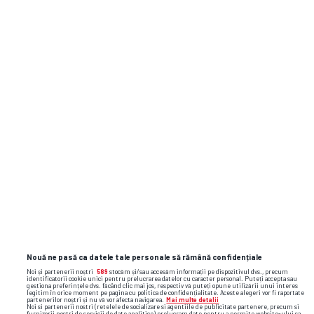
GSP.RO
Ai o informație? Scrie-ne pe
subiecte@gsp.ro
! Gazeta își protejează
întotdeauna sursele.
Omul din umbră din echipa „Zeiței de la
Montreal”: „Nota 10? Meritul Nadiei 80%.
Eu – 1%!” + De ce nu vorbește Comăneci
despre barbariile lui Karolyi
Dinamo își schimbă din nou sigla!
Nouă ne pasă ca datele tale personale să rămână confidențiale
Noi și partenerii noștri
589
stocăm și/sau accesăm informații pe dispozitivul dvs., precum
identificatorii cookie unici pentru prelucrarea datelor cu caracter personal. Puteți accepta sau
gestiona preferințele dvs. făcând clic mai jos, respectiv vă puteți opune utilizării unui interes
legitim în orice moment pe pagina cu politica de confidențialitate. Aceste alegeri vor fi raportate
partenerilor noștri și nu vă vor afecta navigarea.
Mai multe detalii
Noi si partenerii nostri (retelele de socializare si agentiile de publicitate partenere, precum si
furnizorii nostri de servicii de date analitice) prelucram date pentru a permite website-ului sa