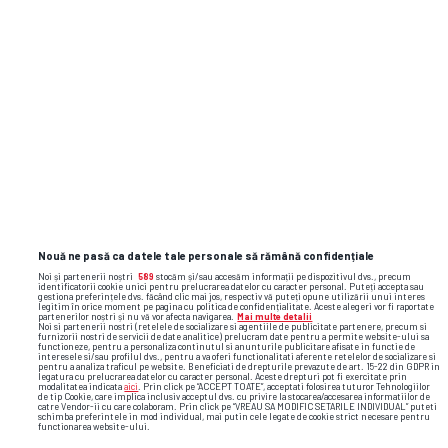
TOP ȘTIRI
ȘTIRI SPORT
Nouă ne pasă ca datele tale personale să rămână confidențiale
Noi și partenerii noștri
589
stocăm și/sau accesăm informații pe dispozitivul dvs., precum
identificatorii cookie unici pentru prelucrarea datelor cu caracter personal. Puteți accepta sau
gestiona preferințele dvs. făcând clic mai jos, respectiv vă puteți opune utilizării unui interes
legitim în orice moment pe pagina cu politica de confidențialitate. Aceste alegeri vor fi raportate
partenerilor noștri și nu vă vor afecta navigarea.
Mai multe detalii
Noi si partenerii nostri (retelele de socializare si agentiile de publicitate partenere, precum si
furnizorii nostri de servicii de date analitice) prelucram date pentru a permite website-ului sa
functioneze, pentru a personaliza continutul si anunturile publicitare afisate in functie de
interesele si/sau profilul dvs., pentru a va oferi functionalitati aferente retelelor de socializare si
pentru a analiza traficul pe website. Beneficiati de drepturile prevazute de art. 15-22 din GDPR in
legatura cu prelucrarea datelor cu caracter personal. Aceste drepturi pot fi exercitate prin
modalitatea indicata
aici
. Prin click pe “ACCEPT TOATE”, acceptati folosirea tuturor Tehnologiilor
de tip Cookie, care implica inclusiv acceptul dvs. cu privire la stocarea/accesarea informatiilor de
catre Vendor-ii cu care colaboram. Prin click pe “VREAU SA MODIFIC SETARILE INDIVIDUAL” puteti
schimba preferintele in mod individual, mai putin cele legate de cookie strict necesare pentru
functionarea website-ului.