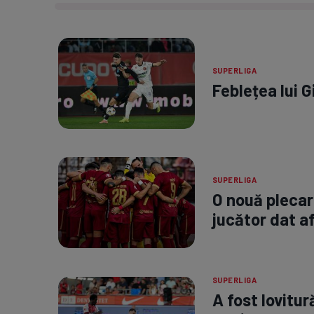
SUPERLIGA
Feblețea lui G
SUPERLIGA
O nouă plecare
jucător dat a
SUPERLIGA
A fost lovitu