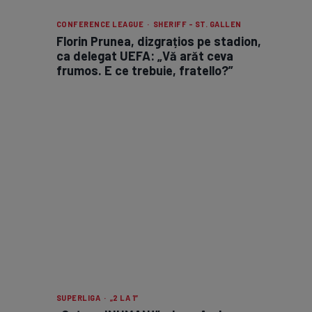
CONFERENCE LEAGUE · SHERIFF - ST. GALLEN
Florin Prunea, dizgrațios pe stadion,
ca delegat UEFA: „Vă arăt ceva
frumos. E ce trebuie, fratello?”
SUPERLIGA · „2 LA 1”