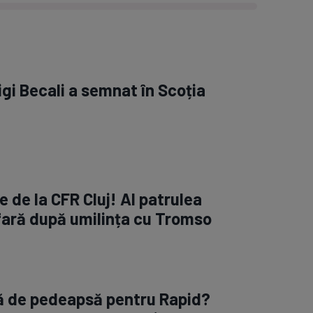
igi Becali a semnat în Scoția
 de la CFR Cluj! Al patrulea
fară după umilința cu Tromso
ră de pedeapsă pentru Rapid?