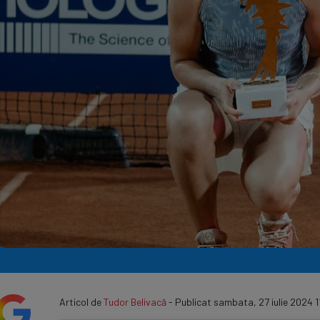
Seri
Echipe
Program TV
Articol de
Tudor Belivacă
- Publicat sambata, 27 iulie 2024 1