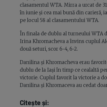
clasamentul WTA. Mirra a urcat de 31 
în iunie și cea mai bună din carieră, i
pe locul 58 al clasamentului WTA.
În finala de dublu al turneului WTA d
Irina Khromacheva a învins cuplul Al
două seturi, scor 6-4, 6-2.
Danilina și Khromacheva erau favorite
dublu de la Iași în timp ce cealaltă p
victorie. Cuplul favorit la victorie a d
Danilina și Khromaceva au cedat doar 
Citește și: