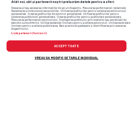
Atât noi, cât și partenerii noștri prelucrăm datele pentru a oferi:
Stocarea și/sau accesarea informațiilor de pe un dispozitiv. Măsurarea performanței reclamelor.
Dezvoltarea și îmbunătățirea serviciilor. Utilizarea profilurilor pentru selectarea conținutului
personalizat. Crearea profilurilor de conținut personalizat. Utilizarea profilurilor pentru
selectarea publicității personalizate. Crearea profilurilor pentru publicitate personalizată.
Măsurarea performanței conținutului. Înțelegerea publicului prin statistici sau combinații de
date din surse diferite. Utilizarea datelor limitate pentru a selecta conținutul. Utilizarea de date
limitate pentru a selecta publicitatea. Date precise de geolocație și identificarea prin scanarea
dispozitivului.
Listă parteneri (furnizori)
ACCEPT TOATE
VREAU SA MODIFIC SETARILE INDIVIDUAL
În timpul umilinței cu Tromso, Nelu Varga a
decis să îl demită pe Folha și a sunat
antrenorul dorit! Răspunsul a venit pe loc
Florin Prunea, dizgrațios pe stadion, ca