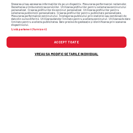
Stocarea și/sau accesarea informațiilor de pe un dispozitiv. Măsurarea performanței reclamelor.
Dezvoltarea și îmbunătățirea serviciilor. Utilizarea profilurilor pentru selectarea conținutului
personalizat. Crearea profilurilor de conținut personalizat. Utilizarea profilurilor pentru
selectarea publicității personalizate. Crearea profilurilor pentru publicitate personalizată.
Măsurarea performanței conținutului. Înțelegerea publicului prin statistici sau combinații de
date din surse diferite. Utilizarea datelor limitate pentru a selecta conținutul. Utilizarea de date
limitate pentru a selecta publicitatea. Date precise de geolocație și identificarea prin scanarea
dispozitivului.
Listă parteneri (furnizori)
ACCEPT TOATE
VREAU SA MODIFIC SETARILE INDIVIDUAL
TOP ȘTIRI
ȘTIRI SPORT