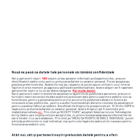
Și-a etalat formele lucrate la sală pe
plajele din Egipt » Campioana națională,
imagini spectaculoase din vacanță
wta
sorana cîrstea
clasament wta
maja chwalinska
Nouă ne pasă ca datele tale personale să rămână confidențiale
Noi și partenerii noștri
589
stocăm și/sau accesăm informații pe dispozitivul dvs., precum
identificatorii cookie unici pentru prelucrarea datelor cu caracter personal. Puteți accepta sau
gestiona preferințele dvs. făcând clic mai jos, respectiv vă puteți opune utilizării unui interes
legitim în orice moment pe pagina cu politica de confidențialitate. Aceste alegeri vor fi raportate
partenerilor noștri și nu vă vor afecta navigarea.
Mai multe detalii
Noi si partenerii nostri (retelele de socializare si agentiile de publicitate partenere, precum si
furnizorii nostri de servicii de date analitice) prelucram date pentru a permite website-ului sa
functioneze, pentru a personaliza continutul si anunturile publicitare afisate in functie de
interesele si/sau profilul dvs., pentru a va oferi functionalitati aferente retelelor de socializare si
pentru a analiza traficul pe website. Beneficiati de drepturile prevazute de art. 15-22 din GDPR in
legatura cu prelucrarea datelor cu caracter personal. Aceste drepturi pot fi exercitate prin
modalitatea indicata
aici
. Prin click pe “ACCEPT TOATE”, acceptati folosirea tuturor Tehnologiilor
de tip Cookie, care implica inclusiv acceptul dvs. cu privire la stocarea/accesarea informatiilor de
catre Vendor-ii cu care colaboram. Prin click pe “VREAU SA MODIFIC SETARILE INDIVIDUAL” puteti
schimba preferintele in mod individual, mai putin cele legate de cookie strict necesare pentru
functionarea website-ului.
Atât noi, cât și partenerii noștri prelucrăm datele pentru a oferi: