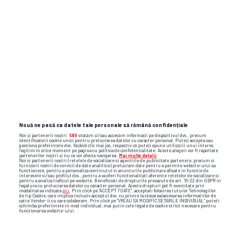
Nouă ne pasă ca datele tale personale să rămână confidențiale
Noi și partenerii noștri
589
stocăm și/sau accesăm informații pe dispozitivul dvs., precum
identificatorii cookie unici pentru prelucrarea datelor cu caracter personal. Puteți accepta sau
gestiona preferințele dvs. făcând clic mai jos, respectiv vă puteți opune utilizării unui interes
legitim în orice moment pe pagina cu politica de confidențialitate. Aceste alegeri vor fi raportate
partenerilor noștri și nu vă vor afecta navigarea.
Mai multe detalii
Noi si partenerii nostri (retelele de socializare si agentiile de publicitate partenere, precum si
furnizorii nostri de servicii de date analitice) prelucram date pentru a permite website-ului sa
functioneze, pentru a personaliza continutul si anunturile publicitare afisate in functie de
interesele si/sau profilul dvs., pentru a va oferi functionalitati aferente retelelor de socializare si
pentru a analiza traficul pe website. Beneficiati de drepturile prevazute de art. 15-22 din GDPR in
legatura cu prelucrarea datelor cu caracter personal. Aceste drepturi pot fi exercitate prin
modalitatea indicata
aici
. Prin click pe “ACCEPT TOATE”, acceptati folosirea tuturor Tehnologiilor
de tip Cookie, care implica inclusiv acceptul dvs. cu privire la stocarea/accesarea informatiilor de
catre Vendor-ii cu care colaboram. Prin click pe “VREAU SA MODIFIC SETARILE INDIVIDUAL” puteti
schimba preferintele in mod individual, mai putin cele legate de cookie strict necesare pentru
functionarea website-ului.