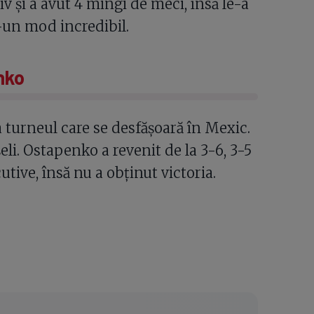
v și a avut 4 mingi de meci, însă le-a
r-un mod incredibil.
nko
a turneul care se desfășoară în Mexic.
li. Ostapenko a revenit de la 3-6, 3-5
utive, însă nu a obținut victoria.