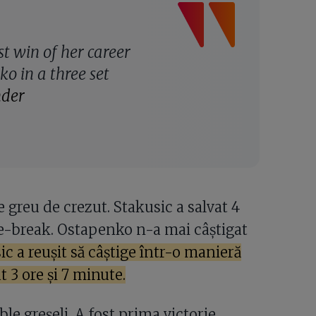
st win of her career
o in a three set
der
e greu de crezut. Stakusic a salvat 4
tie-break. Ostapenko n-a mai câștigat
ic a reușit să câștige într-o manieră
t 3 ore și 7 minute.
e greșeli. A fost prima victorie