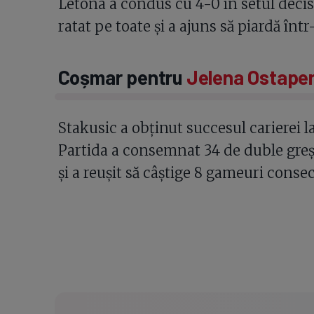
Letona a condus cu 4-0 în setul decisi
ratat pe toate și a ajuns să piardă înt
Coșmar pentru
Jelena Ostape
Stakusic a obținut succesul carierei l
Partida a consemnat 34 de duble greșe
și a reușit să câștige 8 gameuri consec