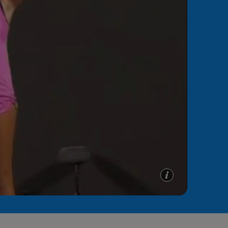
e A
Meciuri
Clasament