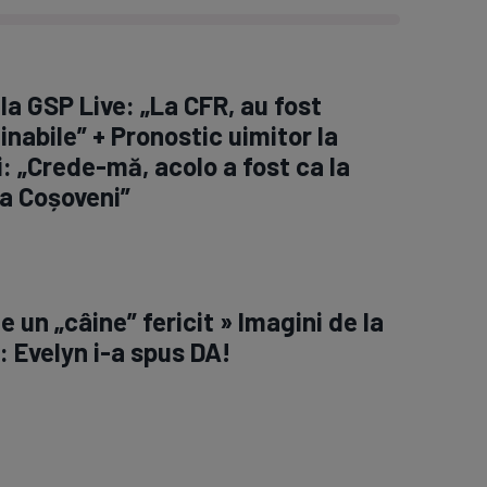
la GSP Live: „La CFR, au fost
inabile” + Pronostic uimitor la
: „Crede-mă, acolo a fost ca la
a Coșoveni”
 e un „câine” fericit » Imagini de la
: Evelyn i-a spus DA!