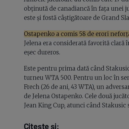
obținută de canadiancă în fața unei 
este și fostă câștigătoare de Grand Sl
Ostapenko a comis 58 de erori neforț
Jelena era considerată favorită clară î
eșec dureros.
Este pentru prima dată când Stakusic 
turneu WTA 500. Pentru un loc în sem
Frech (26 de ani, 43 WTA), un adversar
de Jelena Ostapenko. Cele două jucătoar
Jean King Cup, atunci când Stakusic s-
Citește și: