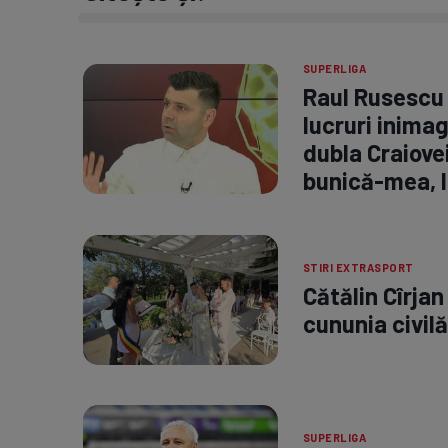
SUPERLIGA
Raul Rusescu 
lucruri inimag
dubla Craiovei
bunică-mea, l
STIRI EXTRASPORT
Cătălin Cîrjan
cununia civilă
SUPERLIGA