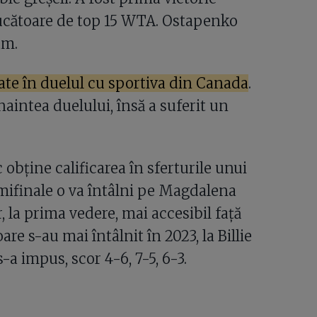
jucătoare de top 15 WTA. Ostapenko
am.
ate în duelul cu sportiva din Canada
.
naintea duelului, însă a suferit un
obține calificarea în sferturile unui
ifinale o va întâlni pe Magdalena
, la prima vedere, mai accesibil față
e s-au mai întâlnit în 2023, la Billie
a impus, scor 4-6, 7-5, 6-3.