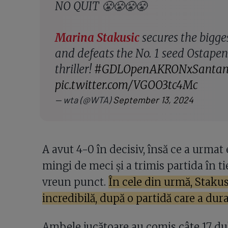
NO QUIT 😤😤😤😤
Marina Stakusic
secures the bigge
and defeats the No. 1 seed Ostapenk
thriller!
#GDLOpenAKRONxSantan
pic.twitter.com/VGOO3tc4Mc
— wta (@WTA)
September 13, 2024
A avut 4-0 în decisiv, însă ce a urmat 
mingi de meci și a trimis partida în 
vreun punct.
În cele din urmă, Stakus
incredibilă, după o partidă care a dura
Ambele jucătoare au comis câte 17 dubl