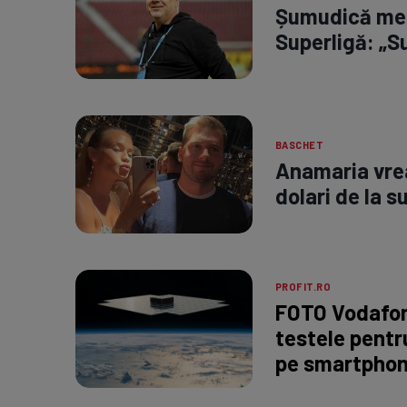
Șumudică merg
Superligă: „Su
BASCHET
Anamaria vrea
dolari de la 
PROFIT.RO
FOTO Vodafon
testele pentru
pe smartpho