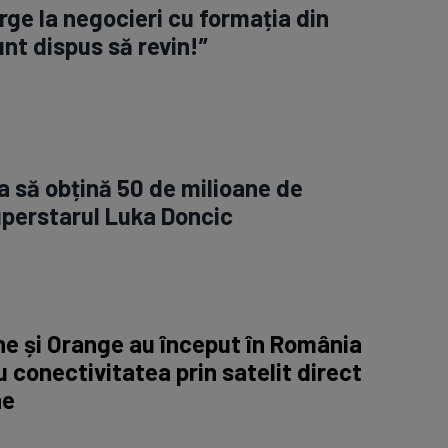
e la negocieri cu formația din
nt dispus să revin!”
 să obțină 50 de milioane de
superstarul Luka Doncic
e și Orange au început în România
 conectivitatea prin satelit direct
ne