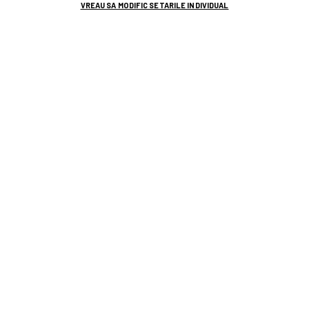
VREAU SA MODIFIC SETARILE INDIVIDUAL
TOP ȘTIRI
ȘTIRI SPORT