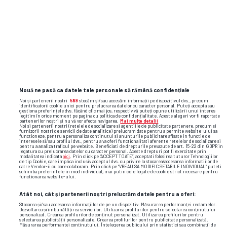
Nouă ne pasă ca datele tale personale să rămână confidențiale
Noi și partenerii noștri
589
stocăm și/sau accesăm informații pe dispozitivul dvs., precum
identificatorii cookie unici pentru prelucrarea datelor cu caracter personal. Puteți accepta sau
TOP ȘTIRI
ȘTIRI SPORT
gestiona preferințele dvs. făcând clic mai jos, respectiv vă puteți opune utilizării unui interes
legitim în orice moment pe pagina cu politica de confidențialitate. Aceste alegeri vor fi raportate
partenerilor noștri și nu vă vor afecta navigarea.
Mai multe detalii
Noi si partenerii nostri (retelele de socializare si agentiile de publicitate partenere, precum si
furnizorii nostri de servicii de date analitice) prelucram date pentru a permite website-ului sa
functioneze, pentru a personaliza continutul si anunturile publicitare afisate in functie de
interesele si/sau profilul dvs., pentru a va oferi functionalitati aferente retelelor de socializare si
pentru a analiza traficul pe website. Beneficiati de drepturile prevazute de art. 15-22 din GDPR in
legatura cu prelucrarea datelor cu caracter personal. Aceste drepturi pot fi exercitate prin
modalitatea indicata
aici
. Prin click pe “ACCEPT TOATE”, acceptati folosirea tuturor Tehnologiilor
de tip Cookie, care implica inclusiv acceptul dvs. cu privire la stocarea/accesarea informatiilor de
catre Vendor-ii cu care colaboram. Prin click pe “VREAU SA MODIFIC SETARILE INDIVIDUAL” puteti
schimba preferintele in mod individual, mai putin cele legate de cookie strict necesare pentru
functionarea website-ului.
Atât noi, cât și partenerii noștri prelucrăm datele pentru a oferi:
Stocarea și/sau accesarea informațiilor de pe un dispozitiv. Măsurarea performanței reclamelor.
Dezvoltarea și îmbunătățirea serviciilor. Utilizarea profilurilor pentru selectarea conținutului
personalizat. Crearea profilurilor de conținut personalizat. Utilizarea profilurilor pentru
selectarea publicității personalizate. Crearea profilurilor pentru publicitate personalizată.
Măsurarea performanței conținutului. Înțelegerea publicului prin statistici sau combinații de