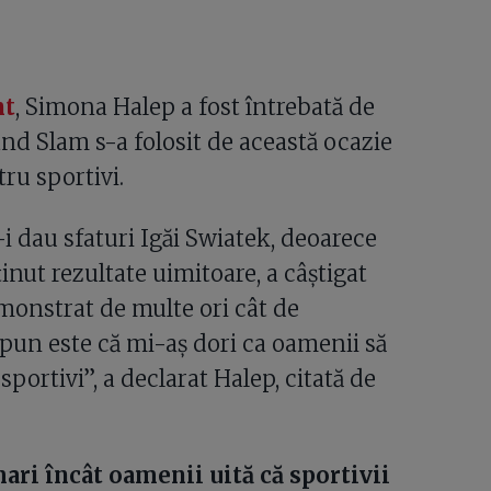
nt
, Simona Halep a fost întrebată de
and Slam s-a folosit de această ocazie
ru sportivi.
i dau sfaturi Igăi Swiatek, deoarece
ținut rezultate uimitoare, a câștigat
emonstrat de multe ori cât de
spun este că mi-aș dori ca oamenii să
ortivi”, a declarat Halep, citată de
mari încât oamenii uită că sportivii