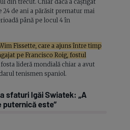
ul din trecut. Chiar dacă a câștigat
 24 de ani a părăsit prematur mai
rioadă până pe locul 4 în
Wim Fissette, care a ajuns între timp
ngajat pe Francisco Roig, fostul
l, fosta lideră mondială chiar a avut
ndarul tenismen spaniol.
a sfaturi Igăi Swiatek: „A
e puternică este”