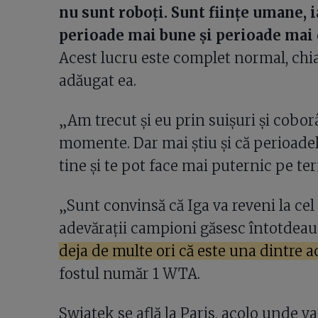
nu sunt roboți. Sunt ființe umane, i
perioade mai bune și perioade mai d
Acest lucru este complet normal, chia
adăugat ea.
„Am trecut și eu prin suișuri și coborâș
momente. Dar mai știu și că perioadele
tine și te pot face mai puternic pe t
„Sunt convinsă că Iga va reveni la cel
adevărații campioni găsesc întotdeau
deja de multe ori că este una dintre 
fostul număr 1 WTA.
Swiatek se află la Paris, acolo unde v