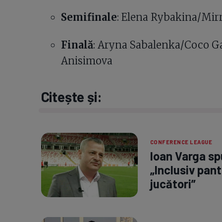
Semifinale
: Elena Rybakina/Mir
Finală
: Aryna Sabalenka/Coco G
Anisimova
Citește și:
CONFERENCE LEAGUE
Ioan Varga spu
„Inclusiv pant
jucători”