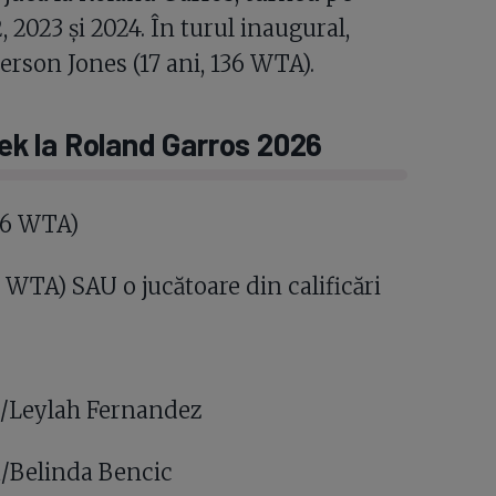
2, 2023 și 2024. În turul inaugural,
rson Jones (17 ani, 136 WTA).
tek la Roland Garros 2026
136 WTA)
35 WTA) SAU o jucătoare din calificări
k/Leylah Fernandez
na/Belinda Bencic