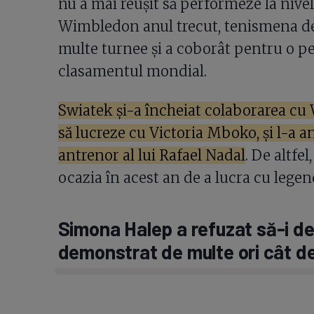
nu a mai reușit să performeze la nivel
Wimbledon anul trecut, tenismena de
multe turnee și a coborât pentru o pe
clasamentul mondial.
Swiatek și-a încheiat colaborarea cu 
să lucreze cu Victoria Mboko, și l-a a
antrenor al lui Rafael Nadal
. De altfe
ocazia în acest an de a lucra cu lege
Simona Halep a refuzat să-i de
demonstrat de multe ori cât d