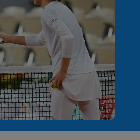
e A
Meciuri
Clasament