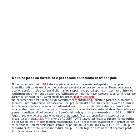
Nouă ne pasă ca datele tale personale să rămână confidențiale
Noi și partenerii noștri
589
stocăm și/sau accesăm informații pe dispozitivul dvs., precum
identificatorii cookie unici pentru prelucrarea datelor cu caracter personal. Puteți accepta sau
gestiona preferințele dvs. făcând clic mai jos, respectiv vă puteți opune utilizării unui interes
legitim în orice moment pe pagina cu politica de confidențialitate. Aceste alegeri vor fi raportate
partenerilor noștri și nu vă vor afecta navigarea.
Mai multe detalii
Noi si partenerii nostri (retelele de socializare si agentiile de publicitate partenere, precum si
furnizorii nostri de servicii de date analitice) prelucram date pentru a permite website-ului sa
functioneze, pentru a personaliza continutul si anunturile publicitare afisate in functie de
interesele si/sau profilul dvs., pentru a va oferi functionalitati aferente retelelor de socializare si
pentru a analiza traficul pe website. Beneficiati de drepturile prevazute de art. 15-22 din GDPR in
legatura cu prelucrarea datelor cu caracter personal. Aceste drepturi pot fi exercitate prin
modalitatea indicata
aici
. Prin click pe “ACCEPT TOATE”, acceptati folosirea tuturor Tehnologiilor
de tip Cookie, care implica inclusiv acceptul dvs. cu privire la stocarea/accesarea informatiilor de
catre Vendor-ii cu care colaboram. Prin click pe “VREAU SA MODIFIC SETARILE INDIVIDUAL” puteti
schimba preferintele in mod individual, mai putin cele legate de cookie strict necesare pentru
functionarea website-ului.
TOP ȘTIRI
ȘTIRI SPORT