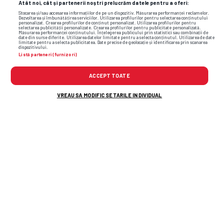
Atât noi, cât și partenerii noștri prelucrăm datele pentru a oferi:
Stocarea și/sau accesarea informațiilor de pe un dispozitiv. Măsurarea performanței reclamelor.
Dezvoltarea și îmbunătățirea serviciilor. Utilizarea profilurilor pentru selectarea conținutului
personalizat. Crearea profilurilor de conținut personalizat. Utilizarea profilurilor pentru
selectarea publicității personalizate. Crearea profilurilor pentru publicitate personalizată.
Măsurarea performanței conținutului. Înțelegerea publicului prin statistici sau combinații de
date din surse diferite. Utilizarea datelor limitate pentru a selecta conținutul. Utilizarea de date
limitate pentru a selecta publicitatea. Date precise de geolocație și identificarea prin scanarea
dispozitivului.
Listă parteneri (furnizori)
ACCEPT TOATE
VREAU SA MODIFIC SETARILE INDIVIDUAL
Salvată de Zima, Petrolul obține a doua
victorie a sezonului! Meci cu două
penalty-uri
și un „roșu”
Universitatea Craiova - FC Argeș, în