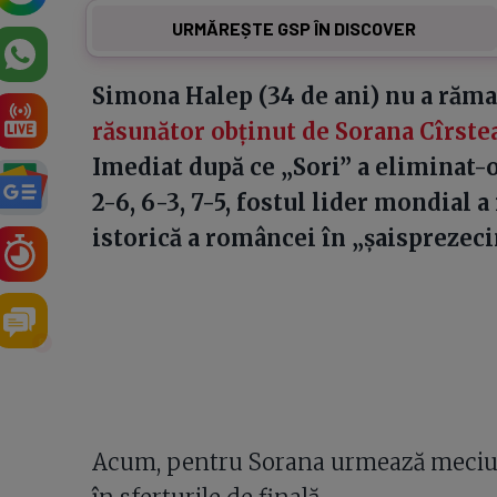
URMĂREȘTE GSP ÎN DISCOVER
Simona Halep (34 de ani) nu a răm
răsunător obținut de Sorana Cîrste
Imediat după ce „Sori” a eliminat-
2-6, 6-3, 7-5, fostul lider mondial 
istorică a româncei în „șaisprezec
8
Acum, pentru Sorana urmează meciul î