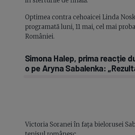
în sferturile de finală.
Optimea contra cehoaicei Linda Nosko
programată luni, 11 mai, cel mai proba
României.
Simona Halep, prima reacție du
o pe Aryna Sabalenka: „Rezult
Victoria Soranei în fața bielorusei Sa
tenisul românesc.