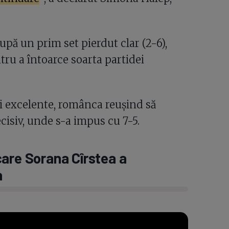
pă un prim set pierdut clar (2-6),
tru a întoarce soarta partidei
i excelente, românca reușind să
cisiv, unde s-a impus cu 7-5.
care Sorana Cîrstea a
a