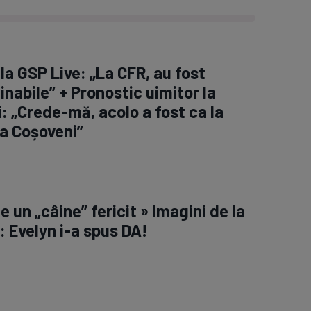
la GSP Live: „La CFR, au fost
inabile” + Pronostic uimitor la
: „Crede-mă, acolo a fost ca la
a Coșoveni”
 e un „câine” fericit » Imagini de la
: Evelyn i-a spus DA!