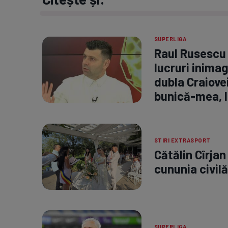
SUPERLIGA
Raul Rusescu 
lucruri inimag
dubla Craiovei
bunică-mea, l
STIRI EXTRASPORT
Cătălin Cîrjan
cununia civilă
SUPERLIGA