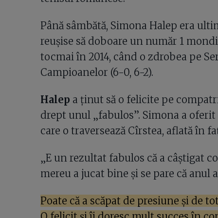
Până sâmbătă, Simona Halep era ulti
reușise să doboare un număr 1 mondia
tocmai în 2014, când o zdrobea pe Se
Campioanelor (6-0, 6-2).
Halep
a ținut să o felicite pe compatr
drept unul „fabulos”. Simona a oferit ș
care o traversează Cîrstea, aflată în f
„E un rezultat fabulos că a câștigat 
mereu a jucat bine și se pare că anul a
Poate că a scăpat de presiune și de tot
O felicit și îi doresc mult succes în c