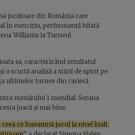
ma jucătoare din România care
l în exercițiu, performanță bifată
rena Williams la Turneul
ioata sa, caracterizând rezultatul
i o scurtă analiză a stării de spirit pe
ața ultimelor turnee din carieră.
contra numărului 1 mondial. Sorana
cesta joacă și mai bine.
 ceea ce înseamnă jocul la nivel înalt.
ontinuare
”, a declarat Simona Halep,