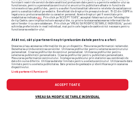
furnizorii nostri de servicii de date analitice) prelucram date pentru a permite website-ului sa
functioneze, pentru a personaliza continutul si anunturile publicitare afisate in functie de
interesele si/sau profilul dvs., pentru a va oferi functionalitati aferente retelelor de socializare si
pentru a analiza traficul pe website. Beneficiati de drepturile prevazute de art. 15-22 din GDPR in
legatura cu prelucrarea datelor cu caracter personal. Aceste drepturi pot fi exercitate prin
modalitatea indicata
aici
. Prin click pe “ACCEPT TOATE”, acceptati folosirea tuturor Tehnologiilor
de tip Cookie, care implica inclusiv acceptul dvs. cu privire la stocarea/accesarea informatiilor de
catre Vendor-ii cu care colaboram. Prin click pe “VREAU SA MODIFIC SETARILE INDIVIDUAL” puteti
schimba preferintele in mod individual, mai putin cele legate de cookie strict necesare pentru
functionarea website-ului.
TOP ȘTIRI
ȘTIRI SPORT
Atât noi, cât și partenerii noștri prelucrăm datele pentru a oferi:
Stocarea și/sau accesarea informațiilor de pe un dispozitiv. Măsurarea performanței reclamelor.
Dezvoltarea și îmbunătățirea serviciilor. Utilizarea profilurilor pentru selectarea conținutului
personalizat. Crearea profilurilor de conținut personalizat. Utilizarea profilurilor pentru
selectarea publicității personalizate. Crearea profilurilor pentru publicitate personalizată.
Măsurarea performanței conținutului. Înțelegerea publicului prin statistici sau combinații de
date din surse diferite. Utilizarea datelor limitate pentru a selecta conținutul. Utilizarea de date
limitate pentru a selecta publicitatea. Date precise de geolocație și identificarea prin scanarea
dispozitivului.
Listă parteneri (furnizori)
ACCEPT TOATE
VREAU SA MODIFIC SETARILE INDIVIDUAL