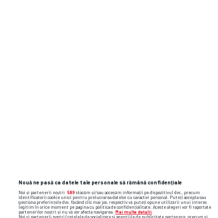
tenis
sorana cîrstea
wta roma
jelena ostapenko
Nouă ne pasă ca datele tale personale să rămână confidențiale
Noi și partenerii noștri
589
stocăm și/sau accesăm informații pe dispozitivul dvs., precum
identificatorii cookie unici pentru prelucrarea datelor cu caracter personal. Puteți accepta sau
gestiona preferințele dvs. făcând clic mai jos, respectiv vă puteți opune utilizării unui interes
legitim în orice moment pe pagina cu politica de confidențialitate. Aceste alegeri vor fi raportate
partenerilor noștri și nu vă vor afecta navigarea.
Mai multe detalii
Noi si partenerii nostri (retelele de socializare si agentiile de publicitate partenere, precum si