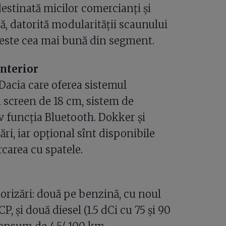
estinată micilor comercianţi şi
că, datorită modularităţii scaunului
 este cea mai bună din segment.
interior
acia care oferea sistemul
screen de 18 cm, sistem de
iv funcţia Bluetooth. Dokker şi
ri, iar opţional sînt disponibile
rcarea cu spatele.
rizări: două pe benzină, cu noul
P, şi două diesel (1.5 dCi cu 75 şi 90