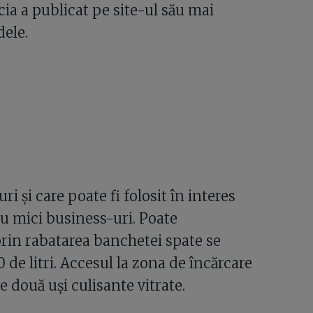
cia a publicat pe site-ul său mai
dele.
i şi care poate fi folosit în interes
tru mici business-uri. Poate
rin rabatarea banchetei spate se
de litri. Accesul la zona de încărcare
le două uşi culisante vitrate.