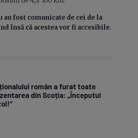
onsum de 4,5/ 100 km.
 au fost comunicate de cei de la
d însă că acestea vor fi accesibile.
ționalului român a furat toate
rezentarea din Scoția: „Începutul
ol!”