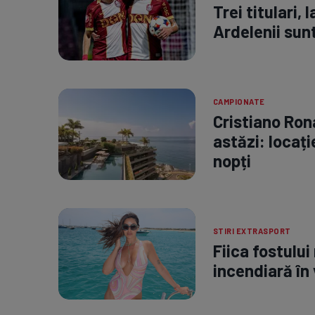
Trei titulari, 
Ardelenii sunt
CAMPIONATE
Cristiano Ron
astăzi: locați
nopți
STIRI EXTRASPORT
Fiica fostului
incendiară în 