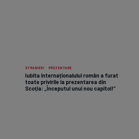
STRANIERI · PREZENTARE
Iubita internaționalului român a furat
toate privirile la prezentarea din
Scoția: „Începutul unui nou capitol!”