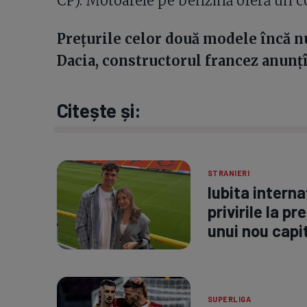
CP). Motoarele pe benzină oferă un c
Preţurile celor două modele încă nu
Dacia, constructorul francez anunţîn
Citește și:
STRANIERI
Iubita interna
privirile la p
unui nou capit
SUPERLIGA