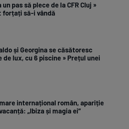
la un pas să plece de la CFR Cluj »
 forțați să-i vândă
aldo și Georgina se căsătoresc
e de lux, cu 6 piscine » Prețul unei
 mare internațional român, apariție
vacanță: „Ibiza și magia ei”