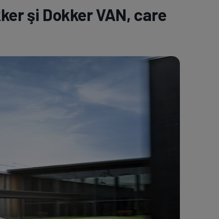
er şi Dokker VAN, care
e A
Meciuri
Clasament