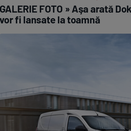
GALERIE FOTO » Aşa arată Dokk
Seri
Echipe
vor fi lansate la toamnă
Program TV