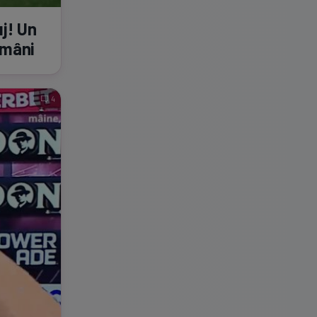
uj! Un
ămâni
4