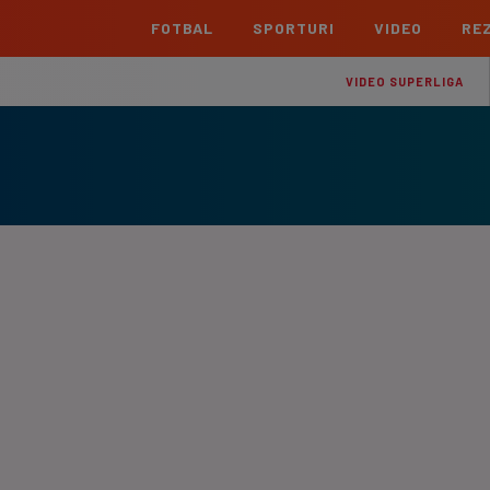
FOTBAL
SPORTURI
VIDEO
REZ
România
Interna
VIDEO SUPERLIGA
Superliga
Cham
Echipe
Meciuri
Clasament
Echipe
Liga 2
Euro
Echipe
Meciuri
Clasament
Echipe
Cupa României Betano
Con
Echipe
Meciuri
Echi
La L
TOATE ȘTIRILE
Echipe
Prem
Echipe
Bund
Echipe