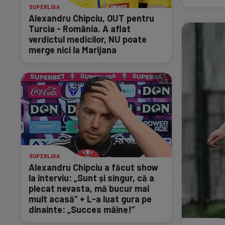
SUPERLIGA
Alexandru Chipciu, OUT pentru
Turcia - România. A aflat
verdictul medicilor, NU poate
merge nici la Marijana
6
SUPERLIGA
Alexandru Chipciu a făcut show
la interviu: „Sunt și singur, că a
plecat nevasta, mă bucur mai
mult acasă” +
L-a
luat gura pe
dinainte: „Succes mâine!”