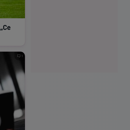
 „Ce
1