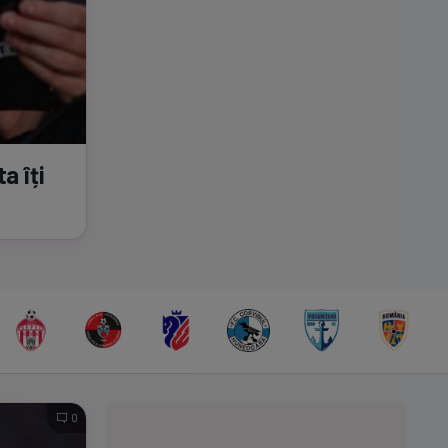
a îți
0