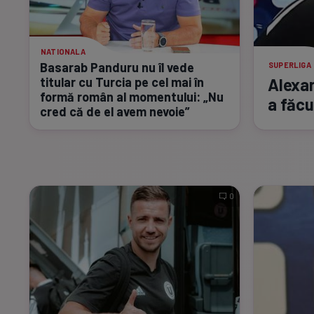
NATIONALA
Basarab Panduru nu îl vede
SUPERLIGA
titular cu Turcia pe cel mai în
Alexan
formă român al momentului: „Nu
a făc
cred că de el avem nevoie”
0