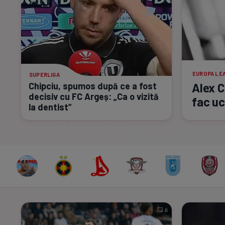
EUROPA LE
SUPERLIGA
Chipciu, spumos după ce a fost
Alex 
decisiv cu FC Argeș: „Ca o vizită
fac uc
la dentist”
6