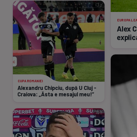
2
EUROPA LE
Alex C
explic
CUPA ROMANIEI
Alexandru Chipciu, după U Cluj -
Craiova: „Ăsta e mesajul meu!”
3