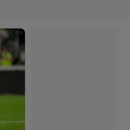
e A
Meciuri
Clasament
14