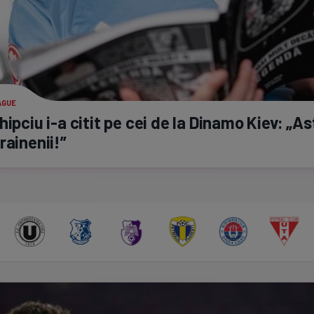
AGUE
Chipciu
i-a
citit pe cei de la Dinamo Kiev: „Ast
rainenii!”