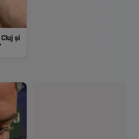
Cluj și
”
8