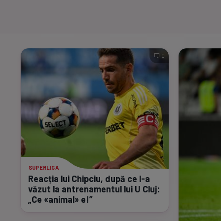
0
SUPERLIGA
Reacția lui Chipciu, după ce
l-a
văzut la antrenamentul lui U Cluj:
„Ce «animal» e!”