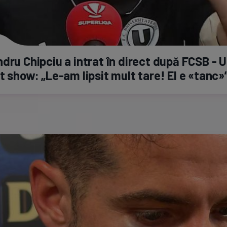
dru Chipciu a intrat în direct după FCSB - U 
ut show:
„Le-am
lipsit mult tare! El e «tanc»