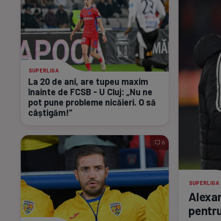
SUPERLIGA
La 20 de ani, are tupeu maxim
înainte de FCSB - U Cluj: „Nu ne
pot pune probleme nicăieri. O să
câștigăm!”
6
SUPERLIGA
Alexan
pentr