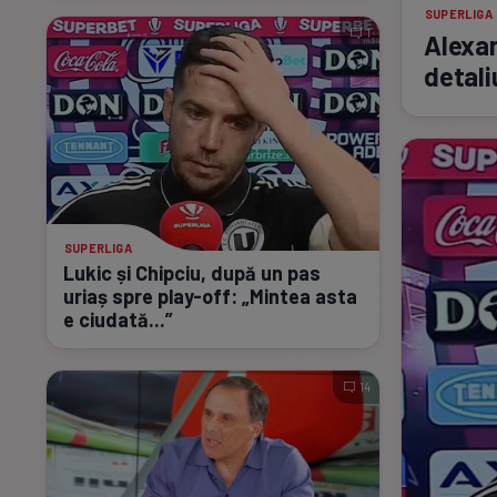
SUPERLIGA
1
Alexan
detali
SUPERLIGA
Lukic și Chipciu, după un pas
uriaș spre
play-off:
„Mintea asta
e ciudată...”
14