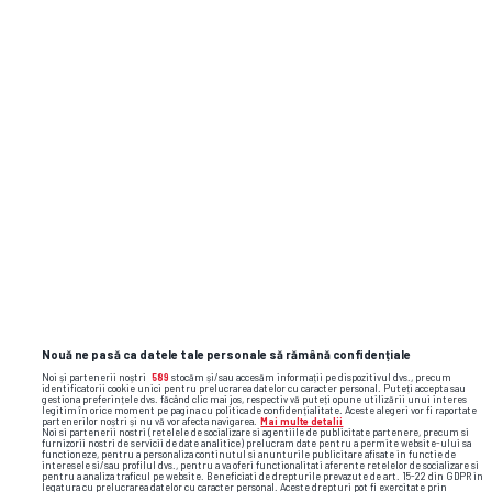
Dinamo - CFR Cluj și cele mai
interesante meciuri din Anglia,
Germania și Franța, analizate în
emisiunea de la ora 13:00
0
Nouă ne pasă ca datele tale personale să rămână confidențiale
Noi și partenerii noștri
589
stocăm și/sau accesăm informații pe dispozitivul dvs., precum
identificatorii cookie unici pentru prelucrarea datelor cu caracter personal. Puteți accepta sau
gestiona preferințele dvs. făcând clic mai jos, respectiv vă puteți opune utilizării unui interes
legitim în orice moment pe pagina cu politica de confidențialitate. Aceste alegeri vor fi raportate
partenerilor noștri și nu vă vor afecta navigarea.
Mai multe detalii
Noi si partenerii nostri (retelele de socializare si agentiile de publicitate partenere, precum si
furnizorii nostri de servicii de date analitice) prelucram date pentru a permite website-ului sa
functioneze, pentru a personaliza continutul si anunturile publicitare afisate in functie de
interesele si/sau profilul dvs., pentru a va oferi functionalitati aferente retelelor de socializare si
CAMPIONATE
pentru a analiza traficul pe website. Beneficiati de drepturile prevazute de art. 15-22 din GDPR in
legatura cu prelucrarea datelor cu caracter personal. Aceste drepturi pot fi exercitate prin